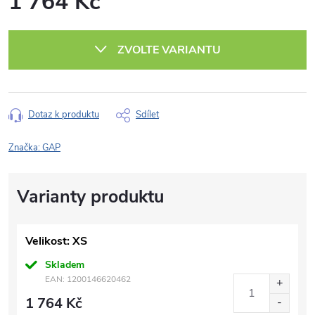
1 764 Kč
Měrná
cena:
ZVOLTE VARIANTU
Dotaz k produktu
Sdílet
Značka:
GAP
Velikost: XS
Skladem
EAN:
1200146620462
1 764 Kč