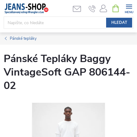
Přejít
NÁKUPNÍ
KOŠÍK
na
obsah
HLEDAT
Pánské tepláky
Pánské Tepláky Baggy
VintageSoft GAP 806144-
02