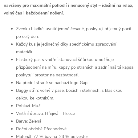
navrženy pro maximální pohodlí i nenucený styl – ideální na relax,
volný čas i každodenní nošení.
Zvenku hladké, uvnitř jemně česané, poskytují příjemný pocit
po celý den.
Každý kus je jedinečný díky specifickému zpracování
materiálu.
Elastický pas s vnitřní stahovací šňůrkou umožňuje
přizpůsobení na míru, kapsy po stranách a zadní našitá kapsa
poskytují prostor na nezbytnosti.
Na přední straně se nachází logo Gap.
Baggy střih: volný v pase, bocích i stehnech, s klasickou
délkou ke kotníkům.
Pohlaví:
Muži
Vnitřní úprava:
Hřejivá – Fleece
Barva:
Zelená
Roční období:
Přechodové
Materiál:
77 % bavlna, 23 % polyester