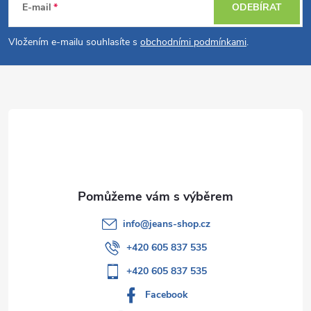
á
E-mail
ODEBÍRAT
p
Vložením e-mailu souhlasíte s
obchodními podmínkami
.
a
t
í
info
@
jeans-shop.cz
+420 605 837 535
+420 605 837 535
Facebook