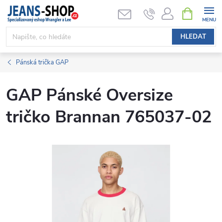
Přejít
NÁKUPNÍ
KOŠÍK
na
obsah
HLEDAT
Pánská trička GAP
GAP Pánské Oversize
tričko Brannan 765037-02