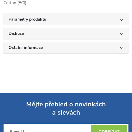
Cotton (BCI)
Parametry produktu
Diskuse
Ostatní informace
Mějte přehled o novinkách
a slevách
Z
E-mail
ODEBÍRAT