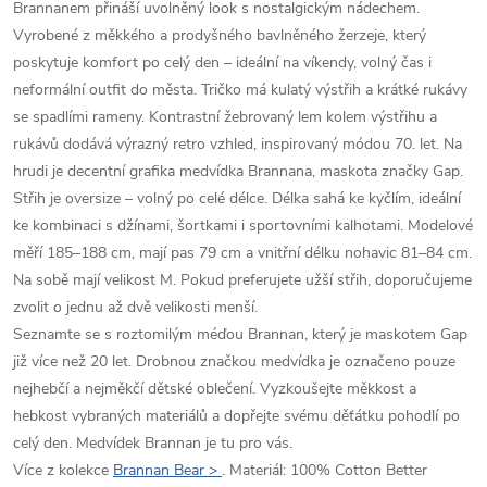
Brannanem přináší uvolněný look s nostalgickým nádechem.
Vyrobené z měkkého a prodyšného bavlněného žerzeje, který
poskytuje komfort po celý den – ideální na víkendy, volný čas i
neformální outfit do města. Tričko má kulatý výstřih a krátké rukávy
se spadlími rameny. Kontrastní žebrovaný lem kolem výstřihu a
rukávů dodává výrazný retro vzhled, inspirovaný módou 70. let. Na
hrudi je decentní grafika medvídka Brannana, maskota značky Gap.
Střih je oversize – volný po celé délce. Délka sahá ke kyčlím, ideální
ke kombinaci s džínami, šortkami i sportovními kalhotami. Modelové
měří 185–188 cm, mají pas 79 cm a vnitřní délku nohavic 81–84 cm.
Na sobě mají velikost M. Pokud preferujete užší střih, doporučujeme
zvolit o jednu až dvě velikosti menší.
Seznamte se s roztomilým méďou Brannan, který je maskotem Gap
již více než 20 let. Drobnou značkou medvídka je označeno pouze
nejhebčí a nejměkčí dětské oblečení. Vyzkoušejte měkkost a
hebkost vybraných materiálů a dopřejte svému děťátku pohodlí po
celý den. Medvídek Brannan je tu pro vás.
Více z kolekce
Brannan Bear >
. Materiál: 100% Cotton Better