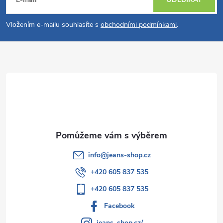
á
p
Vložením e-mailu souhlasíte s
obchodními podmínkami
.
a
t
í
info
@
jeans-shop.cz
+420 605 837 535
+420 605 837 535
Facebook
jeans_shop.cz/