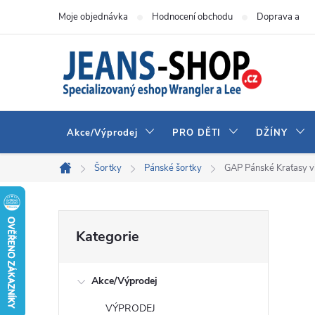
Přejít
Moje objednávka
Hodnocení obchodu
Doprava a pla
na
obsah
Akce/Výprodej
PRO DĚTI
DŽÍNY
Šortky
Pánské šortky
GAP Pánské Kraťasy 
Domů
P
Přeskočit
Kategorie
kategorie
o
Akce/Výprodej
s
VÝPRODEJ