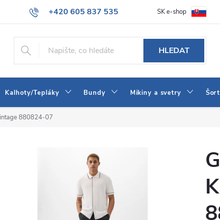
+420 605 837 535
SK e-shop
tba
Obchodní podmínky
Naše prodejna
Blog
Kontakt
info@jeans-shop.cz
HLEDAT
Kalhoty/Tepláky
Bundy
Mikiny a svetry
Šor
vintage 880824-07
G
K
8