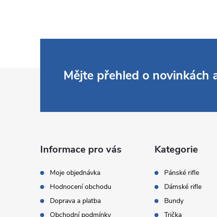
Z
Mějte přehled o novinkách
á
p
a
Informace pro vás
Kategorie
t
Moje objednávka
Pánské rifle
Hodnocení obchodu
Dámské rifle
í
Doprava a platba
Bundy
Obchodní podmínky
Trička