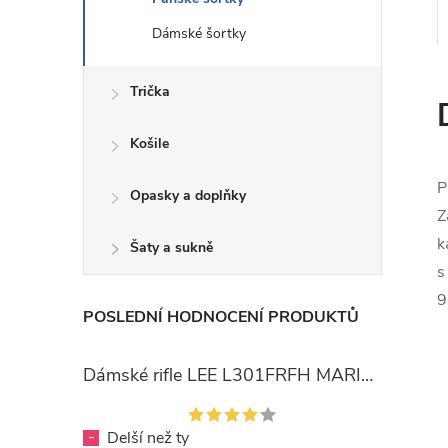
Dámské šortky
Trička
Košile
P
Opasky a doplňky
Z
k
Šaty a sukně
s
9
POSLEDNÍ HODNOCENÍ PRODUKTŮ
Dámské rifle LEE L301FRFH MARION STRAIGHT RINSE
-
Delší než ty