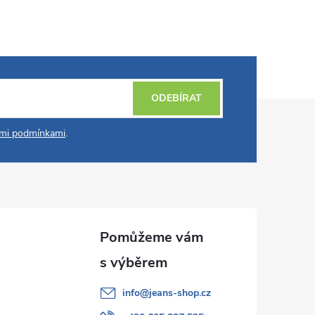
ODEBÍRAT
mi podmínkami
.
info
@
jeans-shop.cz