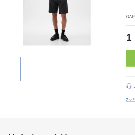
GAP 
1
Měr
cena
Znač