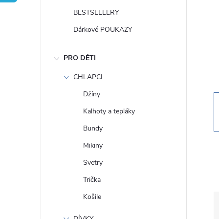
t
BESTSELLERY
r
Dárkové POUKAZY
a
PRO DĚTI
n
CHLAPCI
Džíny
n
Kalhoty a tepláky
í
Bundy
Mikiny
p
Svetry
a
Trička
Košile
n
DÍVKY