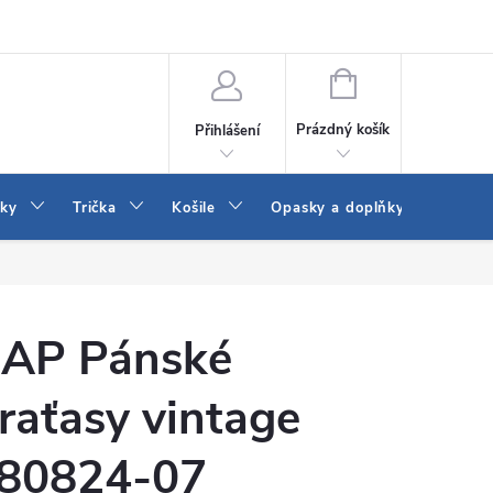
Vrácení a výměna zboží
Reklamace
Jak vybrat džíny Wrangler a
NÁKUPNÍ
KOŠÍK
Prázdný košík
Přihlášení
tky
Trička
Košile
Opasky a doplňky
Šaty
AP Pánské
raťasy vintage
80824-07