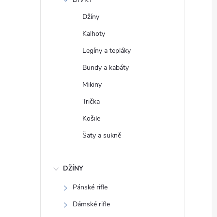
e
Džíny
l
Kalhoty
Legíny a tepláky
Bundy a kabáty
Mikiny
Trička
Košile
Šaty a sukně
DŽÍNY
Pánské rifle
Dámské rifle