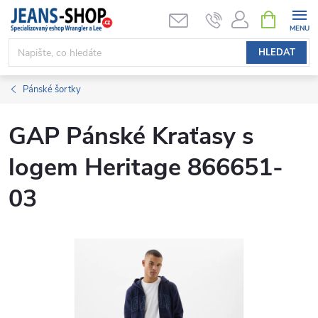
Přejít
NÁKUPNÍ
KOŠÍK
na
obsah
HLEDAT
Pánské šortky
GAP Pánské Kraťasy s
logem Heritage 866651-
03