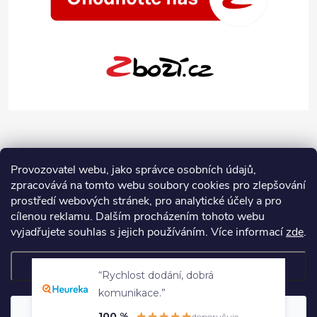
Provozovatel webu, jako správce osobních údajů,
zpracovává na tomto webu soubory cookies pro zlepšování
prostředí webových stránek, pro analytické účely a pro
cílenou reklamu. Dalším procházením tohoto webu
vyjadřujete souhlas s jejich používáním.
Více informací
zde
.
Nastavení
“Rychlost dodání, dobrá
Copyright 2026
Jeans-Shop.cz
. Všechna práva vyhrazena.
Upravit
komunikace.”
nastavení cookies
Souhlasím
100 %
doporučuje