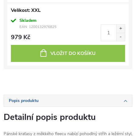
Velikost: XXL
Skladem
EAN:
1200132976825
979 Kč
VLOŽIT DO KOŠÍKU
Popis produktu
Detailní popis produktu
Pánské kraťasy z měkkého fleecu nabízí pohodlný střih a ležérní styl,