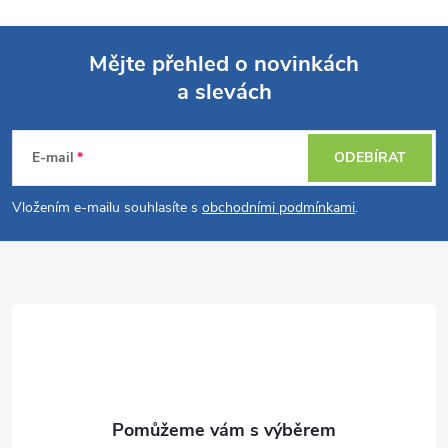
Mějte přehled o novinkách
a slevách
Z
á
E-mail
ODEBÍRAT
p
Vložením e-mailu souhlasíte s
obchodními podmínkami
.
a
t
í