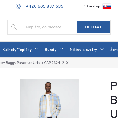
+420 605 837 535
SK e-shop
tba
Obchodní podmínky
Naše prodejna
Blog
Kontakt
info@jeans-shop.cz
HLEDAT
Kalhoty/Tepláky
Bundy
Mikiny a svetry
Šor
hoty Baggy Parachute Unisex GAP 732412-01
P
B
U