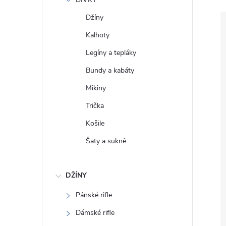
e
Džíny
l
Kalhoty
Legíny a tepláky
Bundy a kabáty
Mikiny
Trička
Košile
Šaty a sukně
DŽÍNY
Pánské rifle
Dámské rifle