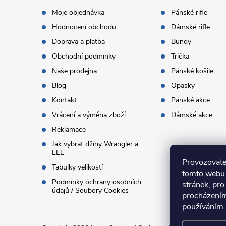
t
Moje objednávka
Pánské rifle
Hodnocení obchodu
Dámské rifle
í
Doprava a platba
Bundy
Obchodní podmínky
Trička
Naše prodejna
Pánské košile
Blog
Opasky
Kontakt
Pánské akce
Vrácení a výměna zboží
Dámské akce
Reklamace
Jak vybrat džíny Wrangler a
LEE
Provozovate
Tabulky velikostí
tomto webu 
Podmínky ochrany osobních
stránek, pro
údajů / Soubory Cookies
procházením
používáním.