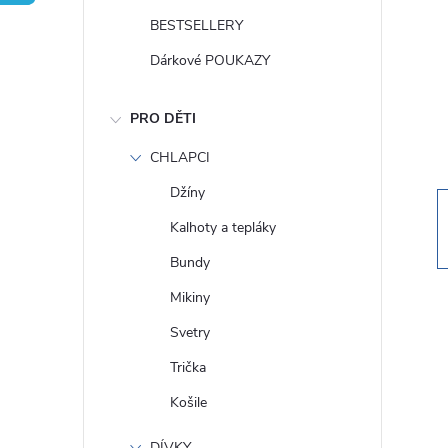
t
BESTSELLERY
r
Dárkové POUKAZY
a
PRO DĚTI
n
CHLAPCI
Džíny
n
Kalhoty a tepláky
í
Bundy
Mikiny
p
Svetry
a
Trička
Košile
n
DÍVKY