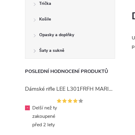
Trička
Košile
Opasky a doplňky
U
p
Šaty a sukně
POSLEDNÍ HODNOCENÍ PRODUKTŮ
Dámské rifle LEE L301FRFH MARION STRAIGHT RINSE
-
Delší než ty
zakoupené
před 2 lety