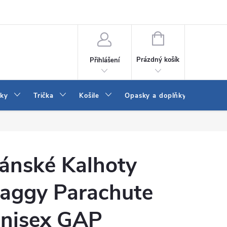
Vrácení a výměna zboží
Reklamace
Jak vybrat džíny Wrangler a
NÁKUPNÍ
KOŠÍK
Prázdný košík
Přihlášení
tky
Trička
Košile
Opasky a doplňky
Šaty
ánské Kalhoty
aggy Parachute
nisex GAP