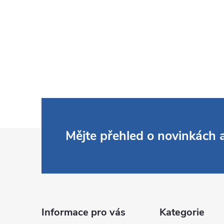
Z
Mějte přehled o novinkách
á
p
a
Informace pro vás
Kategorie