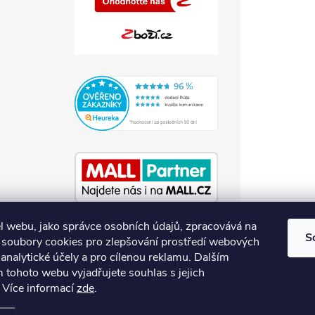
l webu, jako správce osobních údajů, zpracovává na
S
soubory cookies pro zlepšování prostředí webových
 analytické účely a pro cílenou reklamu. Dalším
 tohoto webu vyjadřujete souhlas s jejich
Více informací
zde
.