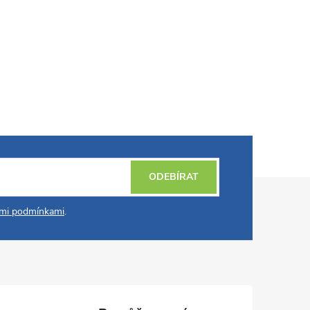
ODEBÍRAT
mi podmínkami
.