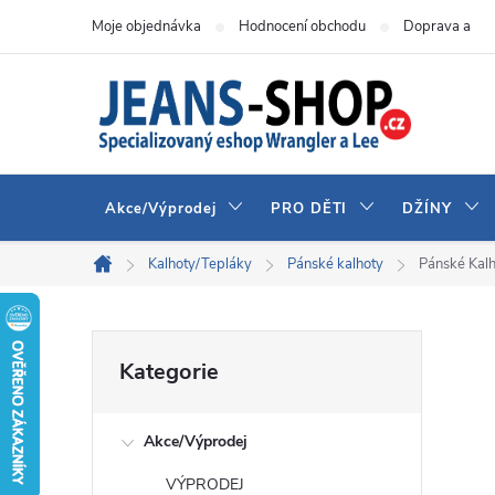
Přejít
Moje objednávka
Hodnocení obchodu
Doprava a pla
na
obsah
Akce/Výprodej
PRO DĚTI
DŽÍNY
Kalhoty/Tepláky
Pánské kalhoty
Pánské Kal
Domů
P
Přeskočit
Kategorie
kategorie
o
Akce/Výprodej
s
VÝPRODEJ