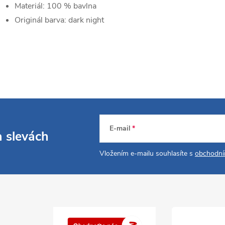
Materiál:
100 % bavlna
Originál barva:
dark night
E-mail
a slevách
Vložením e-mailu souhlasíte s
obchodní