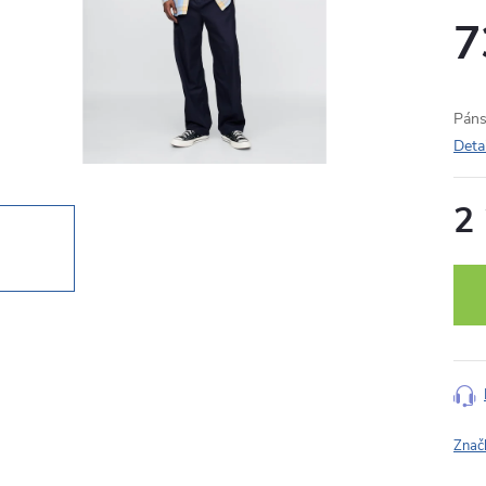
7
Páns
Deta
2
Měr
cena
Znač