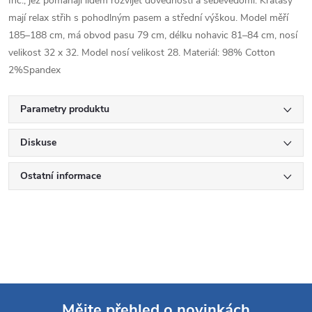
Inc., jež pomáhají lidem rozvíjet dovednosti a sebevědomí. Kraťasy
mají relax střih s pohodlným pasem a střední výškou. Model měří
185–188 cm, má obvod pasu 79 cm, délku nohavic 81–84 cm, nosí
velikost 32 x 32. Model nosí velikost 28. Materiál: 98% Cotton
2%Spandex
Parametry produktu
Diskuse
Ostatní informace
Mějte přehled o novinkách