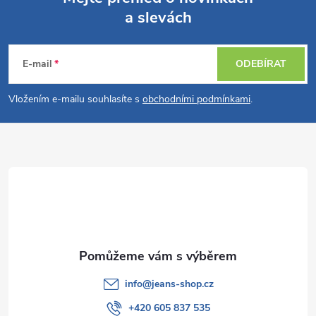
a slevách
Z
á
E-mail
ODEBÍRAT
p
Vložením e-mailu souhlasíte s
obchodními podmínkami
.
a
t
í
info
@
jeans-shop.cz
+420 605 837 535