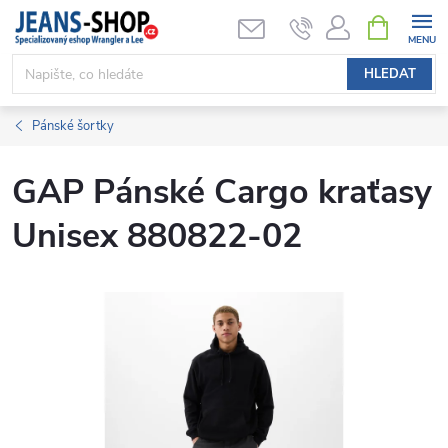
Přejít
NÁKUPNÍ
KOŠÍK
na
obsah
HLEDAT
Pánské šortky
GAP Pánské Cargo kraťasy
Unisex 880822-02