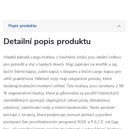
Popis produktu
Detailní popis produktu
Hladké pánské cargo kraťasy z bavlněné směsi jsou ideální volbou
pro pohodlí a styl v teplých dnech. Mají zapínání na knoflík a zip,
boční šikmé kapsy, zadní kapsy s klopami a boční cargo kapsy pro
větší praktičnost. Některé styly mají celoplošné potisky, které
dodávají kraťasům moderní vzhled. Tyto kraťasy jsou vyrobeny z 98
% regenerativní bavlny, která je pěstována za použití holistických
zemědělských postupů zlepšujících zdraví půdy, klimatickou
odolnost, zadržování vody a místní biodiverzitu. Tento produkt
pochází z továrny, která podporuje rovnost pohlaví a posílení
postavení žen prostřednictvím programů RISE a P.A.C.E. od Gap