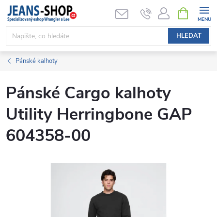
Přejít
NÁKUPNÍ
KOŠÍK
na
obsah
HLEDAT
Pánské kalhoty
Pánské Cargo kalhoty
Utility Herringbone GAP
604358-00