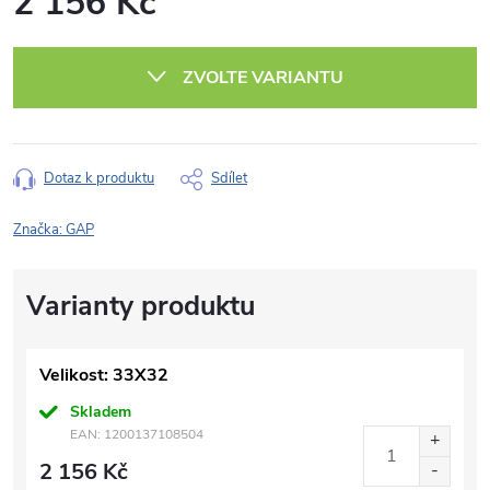
2 156 Kč
Měrná
cena:
ZVOLTE VARIANTU
Dotaz k produktu
Sdílet
Značka:
GAP
Velikost: 33X32
Skladem
EAN:
1200137108504
2 156 Kč