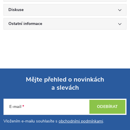
Diskuse
Ostatní informace
Mějte přehled o novinkách
a slevách
Z
á
E-mail
ODEBÍRAT
p
Vložením e-mailu souhlasíte s
obchodními podmínkami
.