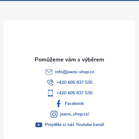
a
t
í
info
@
jeans-shop.cz
+420 605 837 535
+420 605 837 535
Facebook
jeans_shop.cz/
Projděte si náš Youtube kanál