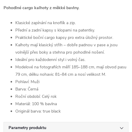
Pohodlné cargo kalhoty z měkké bavlny.
Klasické zapínání na knoflík a zip.
Přední a zadní kapsy s klopami na patentky.
Praktické boční cargo kapsy pro extra úložný prostor.
Kalhoty mají klasický střih – dobře padnou v pase a jsou
volnější přes boky a stehna pro pohodlné nošení.
Ideální pro každodenní styl i volný čas.
Modelové na fotografiích měří 185–188 cm, mají obvod pasu
79 cm, délku nohavic 81–84 cm a nosí velikost M.
Pohlaví:
Muži
Barva:
Černá
Roční období:
Celý rok
Materiál:
100 % bavlna
Originál barva:
true black
Parametry produktu