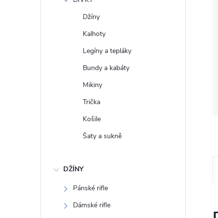
e
Džíny
l
Kalhoty
Legíny a tepláky
Bundy a kabáty
Mikiny
Trička
Košile
Šaty a sukně
DŽÍNY
Pánské rifle
Dámské rifle