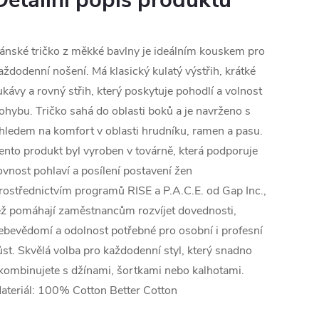
Detailní popis produktu
ánské tričko z měkké bavlny je ideálním kouskem pro
aždodenní nošení. Má klasický kulatý výstřih, krátké
ukávy a rovný střih, který poskytuje pohodlí a volnost
ohybu. Tričko sahá do oblasti boků a je navrženo s
hledem na komfort v oblasti hrudníku, ramen a pasu.
ento produkt byl vyroben v továrně, která podporuje
ovnost pohlaví a posílení postavení žen
rostřednictvím programů RISE a P.A.C.E. od Gap Inc.,
ež pomáhají zaměstnancům rozvíjet dovednosti,
ebevědomí a odolnost potřebné pro osobní i profesní
ůst. Skvělá volba pro každodenní styl, který snadno
kombinujete s džínami, šortkami nebo kalhotami.
ateriál: 100% Cotton Better Cotton