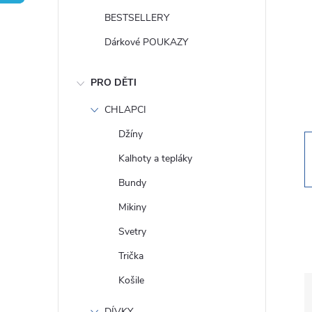
t
BESTSELLERY
r
Dárkové POUKAZY
a
PRO DĚTI
n
CHLAPCI
Džíny
n
Kalhoty a tepláky
í
Bundy
Mikiny
p
Svetry
a
Trička
Košile
n
DÍVKY