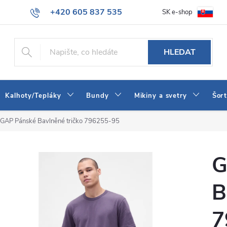
+420 605 837 535
SK e-shop
tba
Obchodní podmínky
Naše prodejna
Blog
Kontakt
info@jeans-shop.cz
HLEDAT
Kalhoty/Tepláky
Bundy
Mikiny a svetry
Šor
GAP Pánské Bavlněné tričko 796255-95
G
B
7