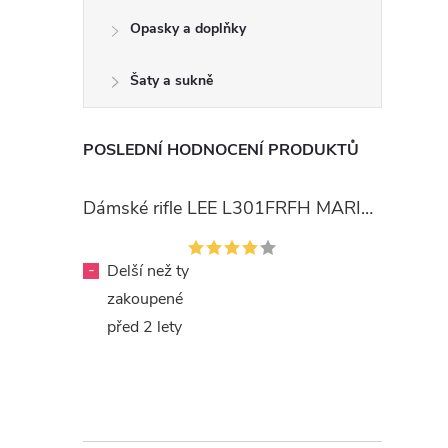
Opasky a doplňky
Šaty a sukně
POSLEDNÍ HODNOCENÍ PRODUKTŮ
Dámské rifle LEE L301FRFH MARION STRAIGHT RINSE
-
Delší než ty
zakoupené
před 2 lety