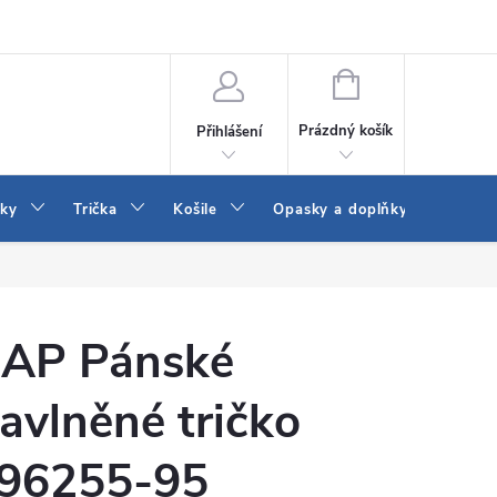
Vrácení a výměna zboží
Reklamace
Jak vybrat džíny Wrangler a
NÁKUPNÍ
KOŠÍK
Prázdný košík
Přihlášení
tky
Trička
Košile
Opasky a doplňky
Šaty
AP Pánské
avlněné tričko
96255-95