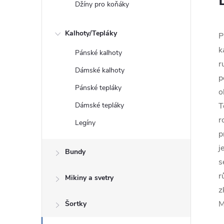
Džíny pro koňáky
Kalhoty/Tepláky
P
k
Pánské kalhoty
r
Dámské kalhoty
p
Pánské tepláky
o
Dámské tepláky
T
r
Legíny
p
j
Bundy
s
r
Mikiny a svetry
z
M
Šortky