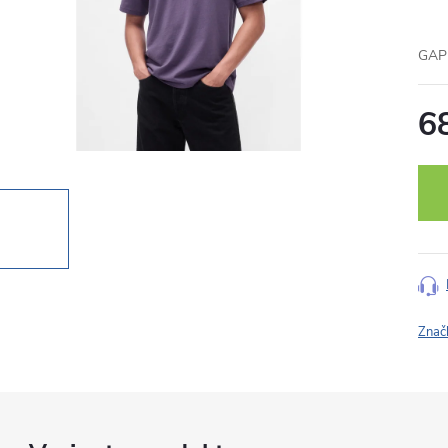
GAP 
6
Měr
cena
Znač