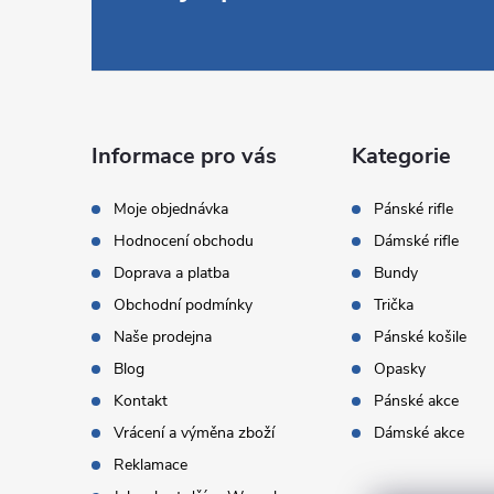
á
p
a
Informace pro vás
Kategorie
t
Moje objednávka
Pánské rifle
Hodnocení obchodu
Dámské rifle
í
Doprava a platba
Bundy
Obchodní podmínky
Trička
Naše prodejna
Pánské košile
Blog
Opasky
Kontakt
Pánské akce
Vrácení a výměna zboží
Dámské akce
Reklamace