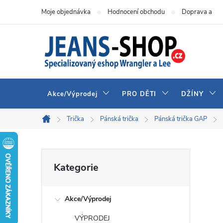
Přejít
Moje objednávka
Hodnocení obchodu
Doprava a pla
na
obsah
Akce/Výprodej
PRO DĚTI
DŽÍNY
Trička
Pánská trička
Pánská trička GAP
Domů
P
Přeskočit
Kategorie
kategorie
o
Akce/Výprodej
s
VÝPRODEJ