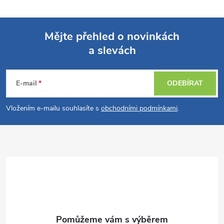
Mějte přehled o novinkách
a slevách
Z
á
E-mail
ODEBÍRAT
p
Vložením e-mailu souhlasíte s
obchodními podmínkami
.
a
t
í