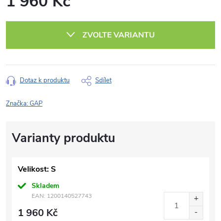
1 960 Kč
Měrná
cena:
ZVOLTE VARIANTU
Dotaz k produktu
Sdílet
Značka:
GAP
Velikost: S
Skladem
EAN:
1200140527743
1 960 Kč