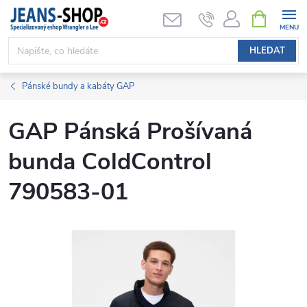
Přejít
NÁKUPNÍ
KOŠÍK
na
obsah
HLEDAT
Pánské bundy a kabáty GAP
GAP Pánská Prošívaná
bunda ColdControl
790583-01