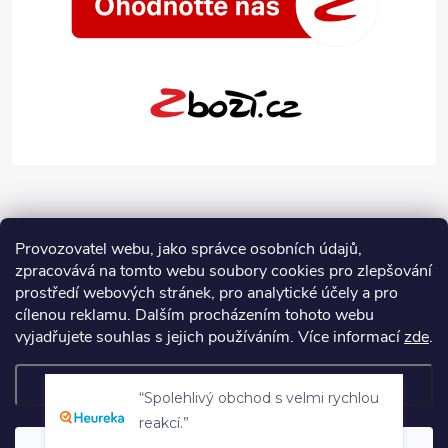
Provozovatel webu, jako správce osobních údajů,
zpracovává na tomto webu soubory cookies pro zlepšování
prostředí webových stránek, pro analytické účely a pro
cílenou reklamu. Dalším procházením tohoto webu
vyjadřujete souhlas s jejich používáním.
Více informací
zde
.
Nastavení
“Spolehlivý obchod s velmi rychlou
Copyright 2026
Jeans-Shop.cz
. Všechna práva vyhrazena.
Upravit
reakcí.”
nastavení cookies