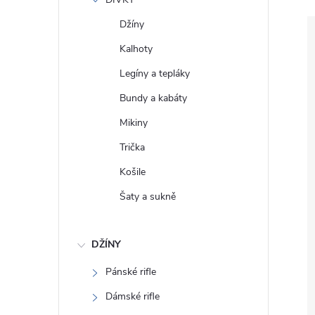
e
Džíny
l
Kalhoty
Legíny a tepláky
Bundy a kabáty
Mikiny
Trička
Košile
Šaty a sukně
DŽÍNY
Pánské rifle
Dámské rifle