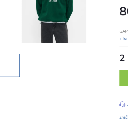
8
GAP 
info
2
Měr
cena
Znač