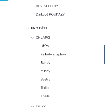
t
BESTSELLERY
r
Dárkové POUKAZY
a
PRO DĚTI
n
CHLAPCI
Džíny
n
Kalhoty a tepláky
í
Bundy
Mikiny
p
Svetry
a
Trička
Košile
n
DÍVKY