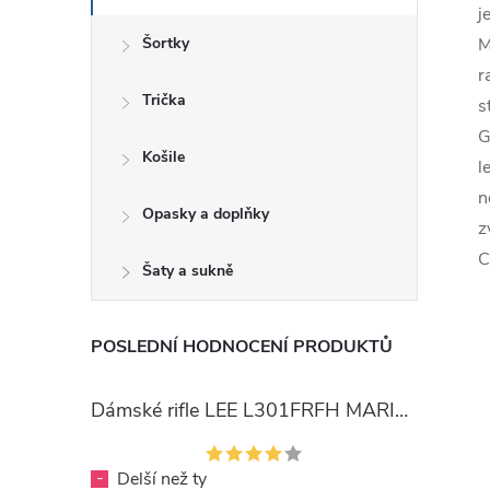
j
Šortky
M
r
Trička
s
G
Košile
l
n
Opasky a doplňky
z
C
Šaty a sukně
POSLEDNÍ HODNOCENÍ PRODUKTŮ
Dámské rifle LEE L301FRFH MARION STRAIGHT RINSE
-
Delší než ty