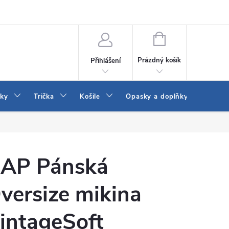
Vrácení a výměna zboží
Reklamace
Jak vybrat džíny Wrangler a
NÁKUPNÍ
KOŠÍK
Prázdný košík
Přihlášení
tky
Trička
Košile
Opasky a doplňky
Šaty
AP Pánská
versize mikina
intageSoft