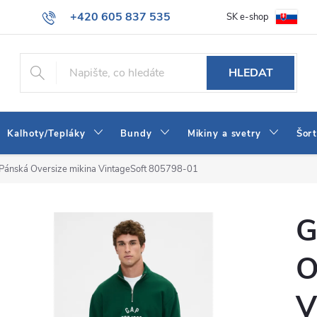
+420 605 837 535
SK e-shop
tba
Obchodní podmínky
Naše prodejna
Blog
Kontakt
info@jeans-shop.cz
HLEDAT
Kalhoty/Tepláky
Bundy
Mikiny a svetry
Šor
Pánská Oversize mikina VintageSoft 805798-01
G
O
V