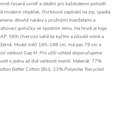
emně česaná uvnitř a ideální pro každodenní pohodlí.
á moderní stojáček, čtvrtinové zapínání na zip, spadlá
amena, dlouhé rukávy s pružnými manžetami a
tahovací gumičku ve spodním lemu. Na hrudi je logo
AP. Střih Oversize sahá ke kyčlím a působí volně a
ežérně. Model měří 185–188 cm, má pas 79 cm a
osí velikost Gap M. Pro užší vzhled doporučujeme
volit o jednu až dvě velikosti menší. Materiál: 77%
otton Better Cotton (Bci), 23% Polyester Recycled