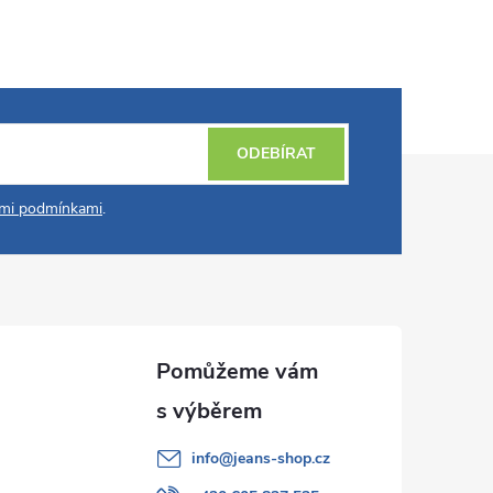
ODEBÍRAT
mi podmínkami
.
info
@
jeans-shop.cz