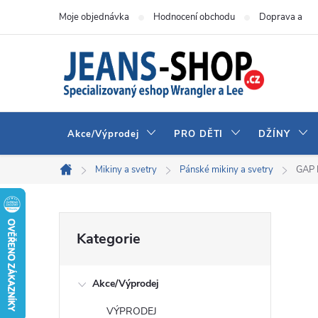
Přejít
Moje objednávka
Hodnocení obchodu
Doprava a pla
na
obsah
Akce/Výprodej
PRO DĚTI
DŽÍNY
Mikiny a svetry
Pánské mikiny a svetry
GAP 
Domů
P
Přeskočit
Kategorie
kategorie
o
Akce/Výprodej
s
VÝPRODEJ