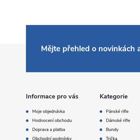
Z
Mějte přehled o novinkách
á
p
a
Informace pro vás
Kategorie
t
Moje objednávka
Pánské rifle
Hodnocení obchodu
Dámské rifle
í
Doprava a platba
Bundy
Obchodní podmínky
Trička