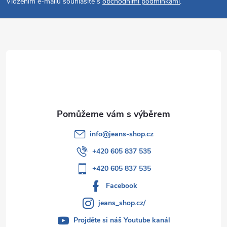
p
Vložením e-mailu souhlasíte s
obchodními podmínkami
.
a
t
í
info
@
jeans-shop.cz
+420 605 837 535
+420 605 837 535
Facebook
jeans_shop.cz/
Projděte si náš Youtube kanál