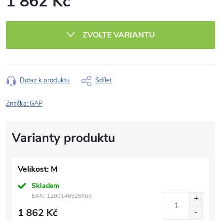
1 862 Kč
Měrná
cena:
ZVOLTE VARIANTU
Dotaz k produktu
Sdílet
Značka:
GAP
Velikost: M
Skladem
EAN:
1200146525606
1 862 Kč