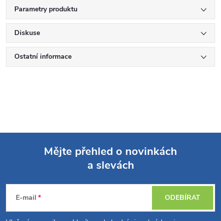
Parametry produktu
Diskuse
Ostatní informace
Mějte přehled o novinkách
a slevách
Z
á
E-mail
ODEBÍRAT