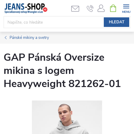
Přejít
NÁKUPNÍ
KOŠÍK
na
obsah
HLEDAT
Pánské mikiny a svetry
GAP Pánská Oversize
mikina s logem
Heavyweight 821262-01