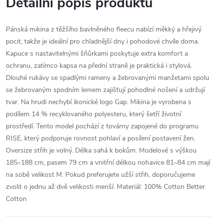
Detailní popis produktu
Pánská mikina z těžšího bavlněného fleecu nabízí měkký a hřejivý
pocit, takže je ideální pro chladnější dny i pohodové chvíle doma.
Kapuce s nastavitelnými šňůrkami poskytuje extra komfort a
ochranu, zatímco kapsa na přední straně je praktická i stylová.
Dlouhé rukávy se spadlými rameny a žebrovanými manžetami spolu
se žebrovaným spodním lemem zajišťují pohodlné nošení a udržují
tvar. Na hrudi nechybí ikonické logo Gap. Mikina je vyrobena s
podílem 14 % recyklovaného polyesteru, který šetří životní
prostředí. Tento model pochází z továrny zapojené do programu
RISE, který podporuje rovnost pohlaví a posílení postavení žen.
Oversize střih je volný. Délka sahá k bokům. Modelové s výškou
185–188 cm, pasem 79 cm a vnitřní délkou nohavice 81–84 cm mají
na sobě velikost M. Pokud preferujete užší střih, doporučujeme
zvolit o jednu až dvě velikosti menší. Materiál: 100% Cotton Better
Cotton