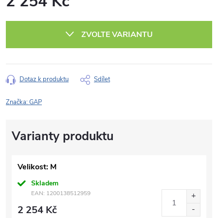
2 254 Kč
Měrná
cena:
ZVOLTE VARIANTU
Dotaz k produktu
Sdílet
Značka:
GAP
Velikost: M
Skladem
EAN:
1200138512959
2 254 Kč