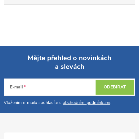
Mějte přehled o novinkách
a slevách
Z
á
E-mail
ODEBÍRAT
p
Vložením e-mailu souhlasíte s
obchodními podmínkami
.
a
t