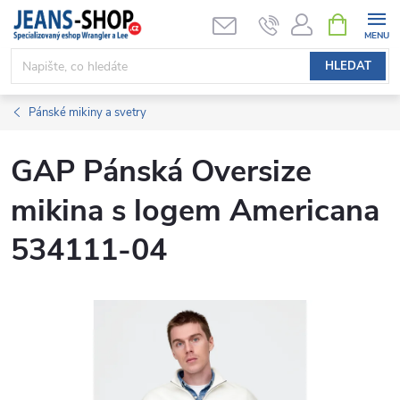
Přejít
NÁKUPNÍ
KOŠÍK
na
obsah
HLEDAT
Pánské mikiny a svetry
GAP Pánská Oversize
mikina s logem Americana
534111-04