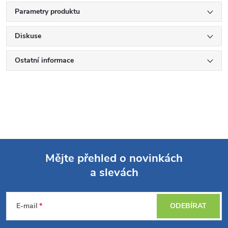
Parametry produktu
Diskuse
Ostatní informace
Mějte přehled o novinkách
a slevách
Z
á
E-mail
ODEBÍRAT