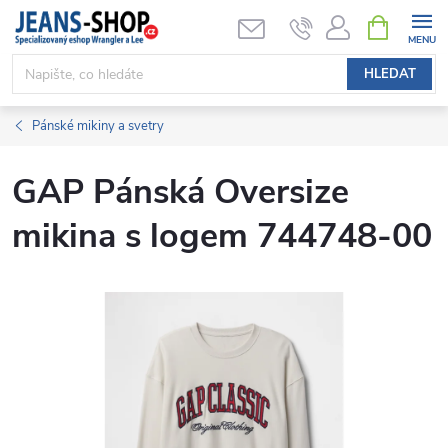
Přejít
NÁKUPNÍ
KOŠÍK
na
obsah
HLEDAT
Pánské mikiny a svetry
GAP Pánská Oversize
mikina s logem 744748-00