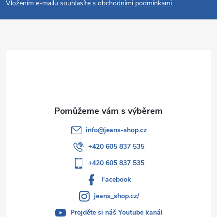
p
Vložením e-mailu souhlasíte s
obchodními podmínkami
.
a
t
í
info
@
jeans-shop.cz
+420 605 837 535
+420 605 837 535
Facebook
jeans_shop.cz/
Projděte si náš Youtube kanál