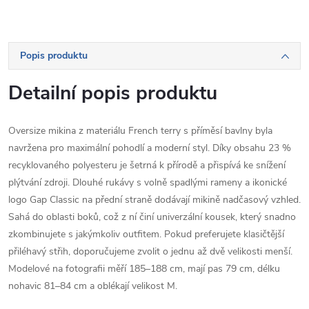
Popis produktu
Detailní popis produktu
Oversize mikina z materiálu French terry s příměsí bavlny byla
navržena pro maximální pohodlí a moderní styl. Díky obsahu 23 %
recyklovaného polyesteru je šetrná k přírodě a přispívá ke snížení
plýtvání zdroji. Dlouhé rukávy s volně spadlými rameny a ikonické
logo Gap Classic na přední straně dodávají mikině nadčasový vzhled.
Sahá do oblasti boků, což z ní činí univerzální kousek, který snadno
zkombinujete s jakýmkoliv outfitem. Pokud preferujete klasičtější
přiléhavý střih, doporučujeme zvolit o jednu až dvě velikosti menší.
Modelové na fotografii měří 185–188 cm, mají pas 79 cm, délku
nohavic 81–84 cm a oblékají velikost M.