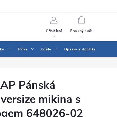
Vrácení a výměna zboží
Reklamace
Jak vybrat džíny Wrangler a
NÁKUPNÍ
KOŠÍK
Prázdný košík
Přihlášení
tky
Trička
Košile
Opasky a doplňky
Šaty
AP Pánská
versize mikina s
ogem 648026-02