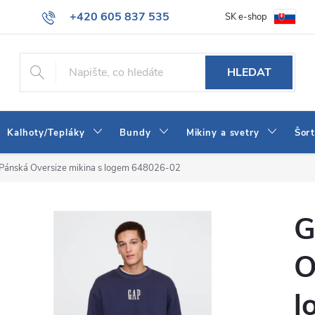
+420 605 837 535
SK e-shop
tba
Obchodní podmínky
Naše prodejna
Blog
Kontakt
info@jeans-shop.cz
HLEDAT
Kalhoty/Tepláky
Bundy
Mikiny a svetry
Šor
Pánská Oversize mikina s logem 648026-02
G
O
l