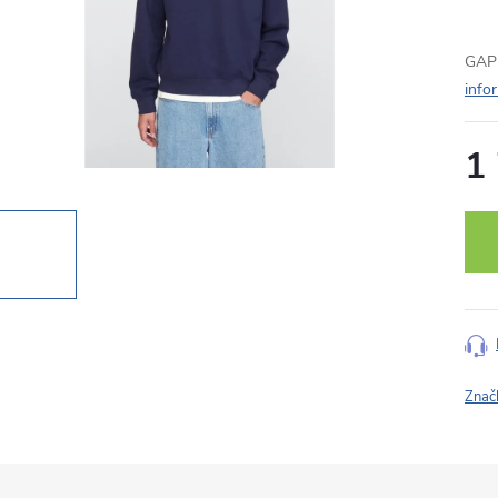
GAP 
info
1
Měr
cena
Znač