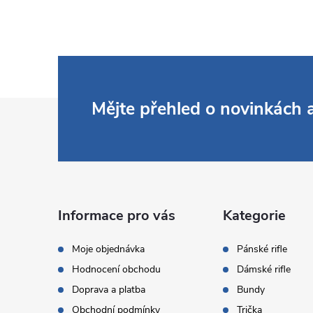
Z
Mějte přehled o novinkách
á
p
a
Informace pro vás
Kategorie
t
Moje objednávka
Pánské rifle
Hodnocení obchodu
Dámské rifle
í
Doprava a platba
Bundy
Obchodní podmínky
Trička