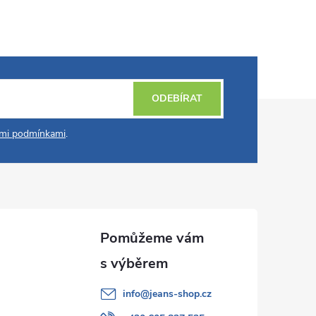
ODEBÍRAT
mi podmínkami
.
info
@
jeans-shop.cz