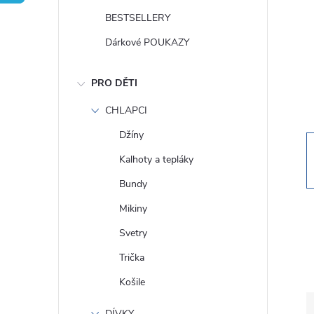
t
BESTSELLERY
r
Dárkové POUKAZY
a
PRO DĚTI
n
CHLAPCI
Džíny
n
Kalhoty a tepláky
í
Bundy
Mikiny
p
Svetry
a
Trička
Košile
n
DÍVKY