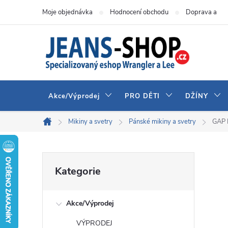
Přejít
Moje objednávka
Hodnocení obchodu
Doprava a pla
na
obsah
Akce/Výprodej
PRO DĚTI
DŽÍNY
Mikiny a svetry
Pánské mikiny a svetry
GAP 
Domů
P
Přeskočit
Kategorie
kategorie
o
Akce/Výprodej
s
VÝPRODEJ