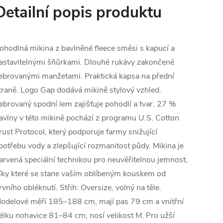
Detailní popis produktu
ohodlná mikina z bavlněné fleece směsi s kapucí a
astavitelnými šňůrkami. Dlouhé rukávy zakončené
ebrovanými manžetami. Praktická kapsa na přední
traně. Logo Gap dodává mikině stylový vzhled.
ebrovaný spodní lem zajišťuje pohodlí a tvar. 27 %
avlny v této mikině pochází z programu U.S. Cotton
rust Protocol, který podporuje farmy snižující
potřebu vody a zlepšující rozmanitost půdy. Mikina je
arvená speciální technikou pro neuvěřitelnou jemnost,
íky které se stane vaším oblíbeným kouskem od
rvního obléknutí. Střih: Oversize, volný na těle.
odelové měří 185–188 cm, mají pas 79 cm a vnitřní
élku nohavice 81–84 cm; nosí velikost M. Pro užší