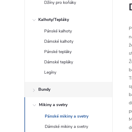
Džíny pro koňáky
Kalhoty/Tepláky
P
Pánské kalhoty
n
Dámské kalhoty
ž
Pánské tepláky
s
Ž
Dámské tepláky
b
Legíny
T
s
Bundy
b
d
Mikiny a svetry
p
Pánské mikiny a svetry
M
Dámské mikiny a svetry
d