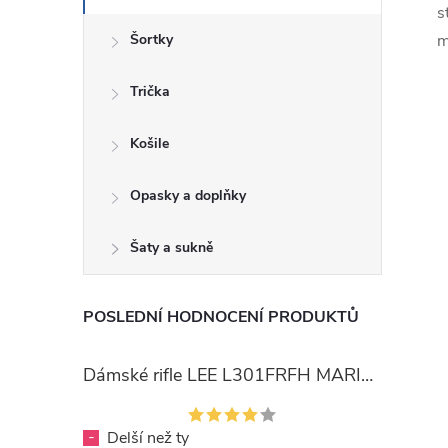
s
Šortky
m
Trička
Košile
Opasky a doplňky
Šaty a sukně
POSLEDNÍ HODNOCENÍ PRODUKTŮ
Dámské rifle LEE L301FRFH MARION STRAIGHT RINSE
-
Delší než ty