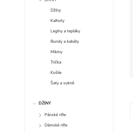
e
Džíny
l
Kalhoty
Legíny a tepláky
Bundy a kabáty
Mikiny
Trička
Košile
Šaty a sukně
DŽÍNY
Pánské rifle
Dámské rifle