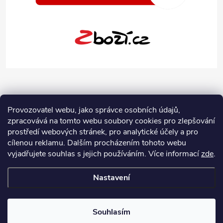
Provozovatel webu, jako správce osobních údajů,
zpracovává na tomto webu soubory cookies pro zlepšování
prostředí webových stránek, pro analytické účely a pro
cílenou reklamu. Dalším procházením tohoto webu
vyjadřujete souhlas s jejich používáním.
Více informací
zde
.
Nastavení
Copyright 2026
Jeans-Shop.cz
. Všechna práva vyhrazena.
Upravit
nastavení cookies
Souhlasím
Vytvořil Shoptet