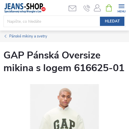
Přejít
NÁKUPNÍ
KOŠÍK
na
obsah
HLEDAT
Pánské mikiny a svetry
GAP Pánská Oversize
mikina s logem 616625-01