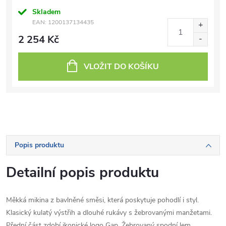
Skladem
EAN:
1200137134435
2 254 Kč
VLOŽIT DO KOŠÍKU
Popis produktu
Detailní popis produktu
Měkká mikina z bavlněné směsi, která poskytuje pohodlí i styl.
Klasický kulatý výstřih a dlouhé rukávy s žebrovanými manžetami.
Přední část zdobí ikonické logo Gap. Žebrovaný spodní lem.