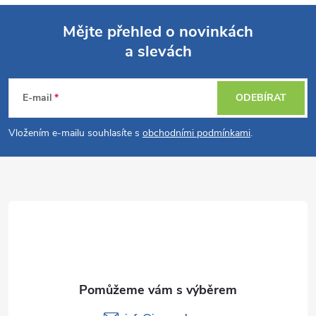
Mějte přehled o novinkách
a slevách
Z
á
E-mail
ODEBÍRAT
p
Vložením e-mailu souhlasíte s
obchodními podmínkami
.
a
t
í