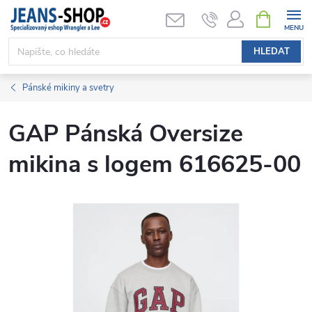
Přejít
NÁKUPNÍ
KOŠÍK
na
obsah
HLEDAT
Pánské mikiny a svetry
GAP Pánská Oversize
mikina s logem 616625-00