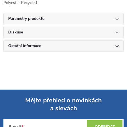
Polyester Recycled
Parametry produktu
Diskuse
Ostatní informace
Mějte přehled o novinkách
a slevách
Z
E-mail
ODEBÍRAT