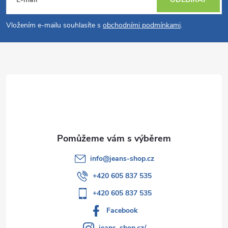
á
p
Vložením e-mailu souhlasíte s
obchodními podmínkami
.
a
t
í
info
@
jeans-shop.cz
+420 605 837 535
+420 605 837 535
Facebook
jeans_shop.cz/