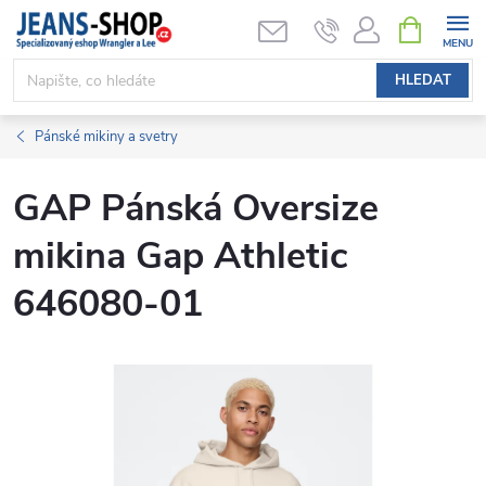
Přejít
NÁKUPNÍ
KOŠÍK
na
obsah
HLEDAT
Pánské mikiny a svetry
GAP Pánská Oversize
mikina Gap Athletic
646080-01