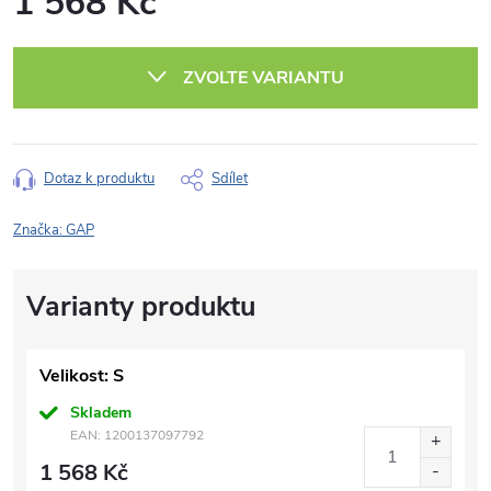
1 568 Kč
Měrná
cena:
ZVOLTE VARIANTU
Dotaz k produktu
Sdílet
Značka:
GAP
Velikost: S
Skladem
EAN:
1200137097792
1 568 Kč