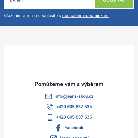
á
E-mail
ODEBÍRAT
p
Vložením e-mailu souhlasíte s
obchodními podmínkami
.
a
t
í
info
@
jeans-shop.cz
+420 605 837 535
+420 605 837 535
Facebook