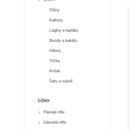
e
Džíny
l
Kalhoty
Legíny a tepláky
Bundy a kabáty
Mikiny
Trička
Košile
Šaty a sukně
DŽÍNY
Pánské rifle
Dámské rifle