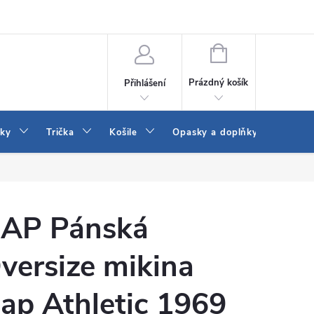
Vrácení a výměna zboží
Reklamace
Jak vybrat džíny Wrangler a
NÁKUPNÍ
KOŠÍK
Prázdný košík
Přihlášení
tky
Trička
Košile
Opasky a doplňky
Šaty
AP Pánská
versize mikina
ap Athletic 1969