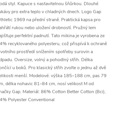
odá styl. Kapuce s nastavitelnou šňůrkou. Dlouhé
ukávy pro extra teplo v chladných dnech. Logo Gap
thletic 1969 na přední straně. Praktická kapsa pro
ahřátí rukou nebo uložení drobností. Pružný lem
ajišťuje perfektní padnutí. Tato mikina je vyrobena ze
4% recyklovaného polyesteru, což přispívá k ochraně
ivotního prostředí snížením spotřeby surovin a
dpadu. Oversize, volný a pohodlný střih. Délka
ončící u boků. Pro klasický střih zvolte o jednu až dvě
elikosti menší. Modelové: výška 185–188 cm, pas 79
m, délka nohavic 81–84 cm, nosí velikost M od
načky Gap. Materiál: 86% Cotton Better Cotton (Bci),
4% Polyester Conventional