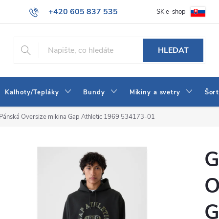
+420 605 837 535
SK e-shop
tba
Obchodní podmínky
Naše prodejna
Blog
Kontakt
info@jeans-shop.cz
HLEDAT
Kalhoty/Tepláky
Bundy
Mikiny a svetry
Šor
Pánská Oversize mikina Gap Athletic 1969 534173-01
G
O
G