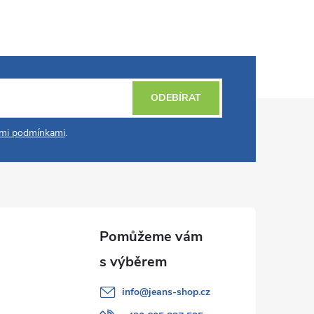
ODEBÍRAT
mi podmínkami
.
info
@
jeans-shop.cz