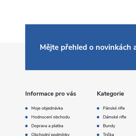
Z
Mějte přehled o novinkách
á
p
a
Informace pro vás
Kategorie
t
Moje objednávka
Pánské rifle
Hodnocení obchodu
Dámské rifle
í
Doprava a platba
Bundy
Obchodní podmínky
Trička