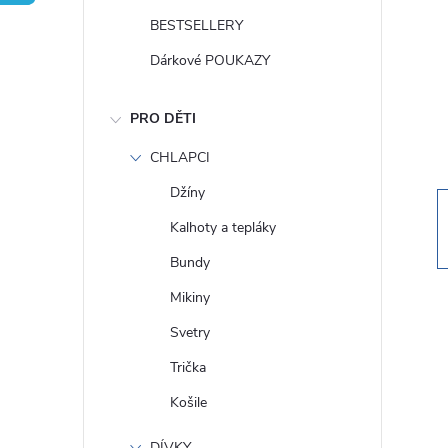
t
BESTSELLERY
r
Dárkové POUKAZY
a
PRO DĚTI
n
CHLAPCI
Džíny
n
Kalhoty a tepláky
í
Bundy
Mikiny
p
Svetry
a
Trička
Košile
n
DÍVKY