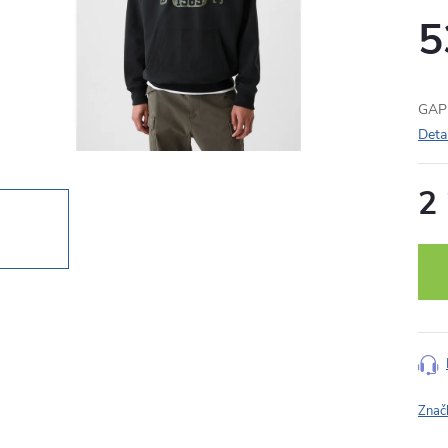
5
GAP 
Deta
2
Měr
cena
Znač