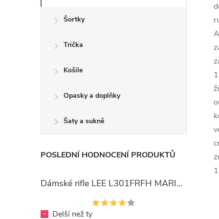
d
Šortky
r
A
Trička
z
z
Košile
1
ž
Opasky a doplňky
o
k
Šaty a sukně
v
c
POSLEDNÍ HODNOCENÍ PRODUKTŮ
z
1
Dámské rifle LEE L301FRFH MARION STRAIGHT RINSE
-
Delší než ty