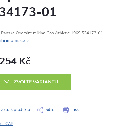
34173-01
Pánská Oversize mikina Gap Athletic 1969 534173-01
ilní informace
 254 Kč
ná
:
ZVOLTE VARIANTU
Dotaz k produktu
Sdílet
Tisk
ka:
GAP