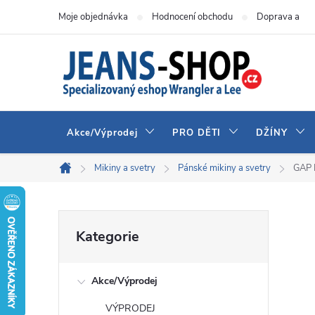
Přejít
Moje objednávka
Hodnocení obchodu
Doprava a pla
na
obsah
Akce/Výprodej
PRO DĚTI
DŽÍNY
Mikiny a svetry
Pánské mikiny a svetry
GAP 
Domů
P
Přeskočit
Kategorie
kategorie
o
Akce/Výprodej
s
VÝPRODEJ