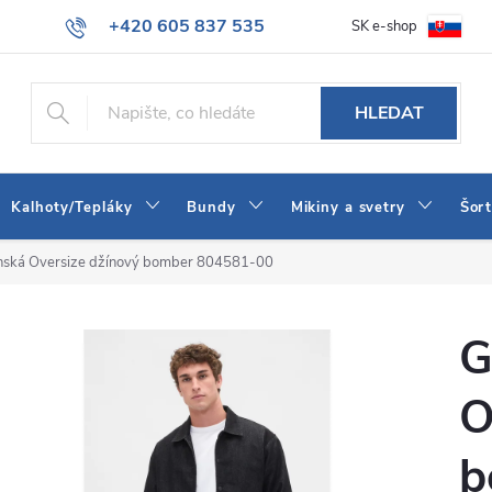
+420 605 837 535
SK e-shop
tba
Obchodní podmínky
Naše prodejna
Blog
Kontakt
info@jeans-shop.cz
HLEDAT
Kalhoty/Tepláky
Bundy
Mikiny a svetry
Šor
ská Oversize džínový bomber 804581-00
G
O
b