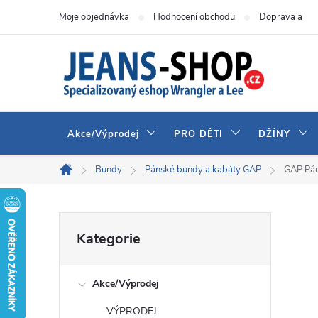
Přejít
Moje objednávka
Hodnocení obchodu
Doprava a pla
na
obsah
Akce/Výprodej
PRO DĚTI
DŽÍNY
Bundy
Pánské bundy a kabáty GAP
GAP Pán
Domů
P
Přeskočit
Kategorie
kategorie
o
Akce/Výprodej
s
VÝPRODEJ