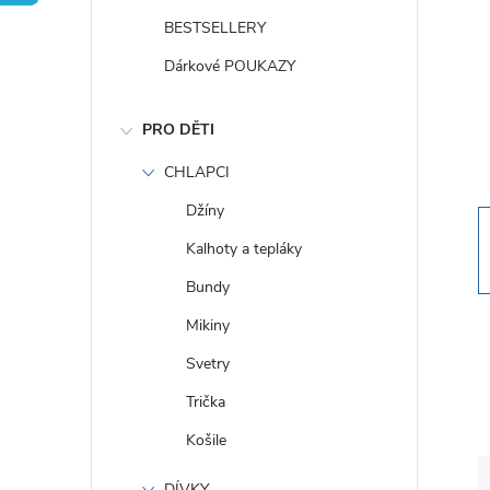
t
BESTSELLERY
r
Dárkové POUKAZY
a
PRO DĚTI
n
CHLAPCI
Džíny
n
Kalhoty a tepláky
í
Bundy
Mikiny
p
Svetry
a
Trička
Košile
n
DÍVKY