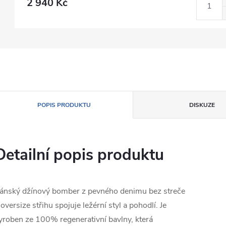
2 940 Kč
POPIS PRODUKTU
DISKUZE
Detailní popis produktu
ánský džínový bomber z pevného denimu bez streče
 oversize střihu spojuje ležérní styl a pohodlí. Je
yroben ze 100% regenerativní bavlny, která