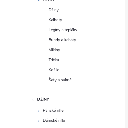
e
Džíny
l
Kalhoty
Legíny a tepláky
Bundy a kabáty
Mikiny
Trička
Košile
Šaty a sukně
DŽÍNY
Pánské rifle
Dámské rifle