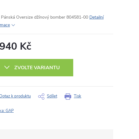
Pánská Oversize džínový bomber 804581-00
Detailní
rmace
 940 Kč
ná
:
ZVOLTE VARIANTU
Dotaz k produktu
Sdílet
Tisk
ka:
GAP