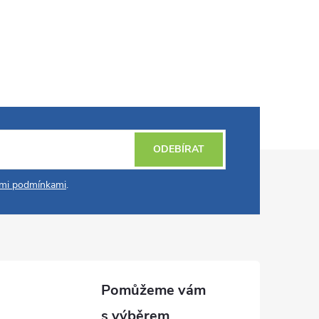
ODEBÍRAT
mi podmínkami
.