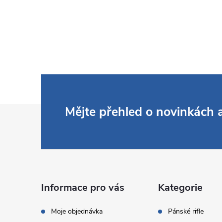
Z
Mějte přehled o novinkách
á
p
a
Informace pro vás
Kategorie
t
Moje objednávka
Pánské rifle