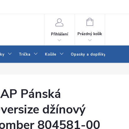
Vrácení a výměna zboží
Reklamace
Jak vybrat džíny Wrangler a
NÁKUPNÍ
KOŠÍK
Prázdný košík
Přihlášení
tky
Trička
Košile
Opasky a doplňky
Šaty
AP Pánská
versize džínový
omber 804581-00