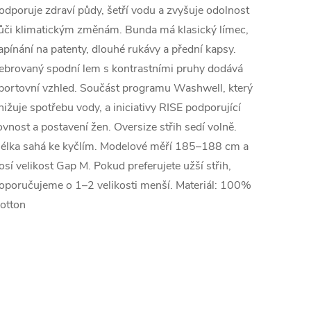
odporuje zdraví půdy, šetří vodu a zvyšuje odolnost
ůči klimatickým změnám. Bunda má klasický límec,
apínání na patenty, dlouhé rukávy a přední kapsy.
ebrovaný spodní lem s kontrastními pruhy dodává
portovní vzhled. Součást programu Washwell, který
nižuje spotřebu vody, a iniciativy RISE podporující
ovnost a postavení žen. Oversize střih sedí volně.
élka sahá ke kyčlím. Modelové měří 185–188 cm a
osí velikost Gap M. Pokud preferujete užší střih,
oporučujeme o 1–2 velikosti menší. Materiál: 100%
otton