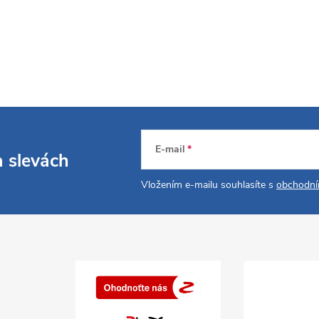
E-mail
a slevách
Vložením e-mailu souhlasíte s
obchodní