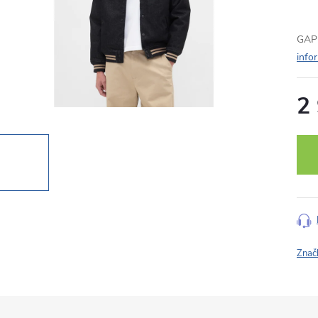
GAP 
info
2
Měr
cena
Znač