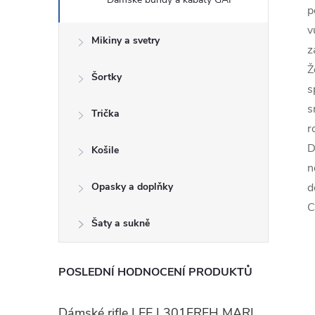
p
v
Mikiny a svetry
z
Ž
Šortky
s
s
Trička
r
D
Košile
n
Opasky a doplňky
d
C
Šaty a sukně
POSLEDNÍ HODNOCENÍ PRODUKTŮ
Dámské rifle LEE L301FRFH MARION STRAIGHT RINSE