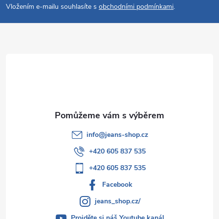
p
Vložením e-mailu souhlasíte s
obchodními podmínkami
.
a
t
í
info
@
jeans-shop.cz
+420 605 837 535
+420 605 837 535
Facebook
jeans_shop.cz/
Projděte si náš Youtube kanál