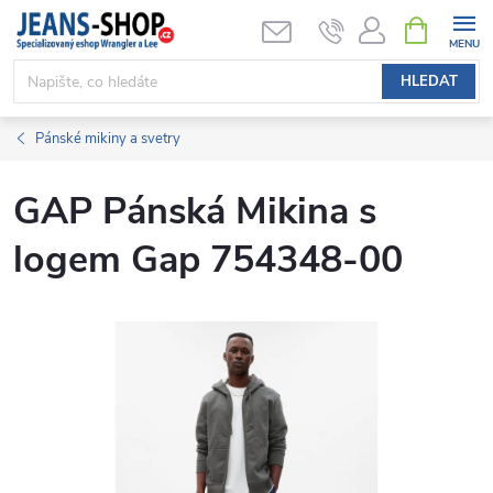
Přejít
NÁKUPNÍ
KOŠÍK
na
obsah
HLEDAT
Pánské mikiny a svetry
GAP Pánská Mikina s
logem Gap 754348-00