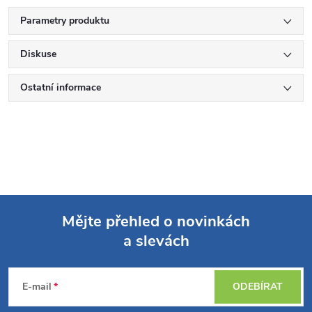
Parametry produktu
Diskuse
Ostatní informace
Mějte přehled o novinkách
a slevách
Z
á
E-mail
ODEBÍRAT