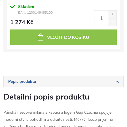
Skladem
EAN:
1200146465100
1 274 Kč
VLOŽIT DO KOŠÍKU
Popis produktu
Detailní popis produktu
Pánská fleecová mikina s kapucí a logem Gap Czechia spojuje
moderní styl s pohodlím a udržitelností. Měkký fleece příjemně
zahřeje a hodí se na každodenní nošení. Kapuce se stahovacími