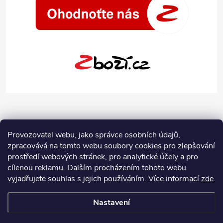
Provozovatel webu, jako správce osobních údajů,
zpracovává na tomto webu soubory cookies pro zlepšování
prostředí webových stránek, pro analytické účely a pro
cílenou reklamu. Dalším procházením tohoto webu
vyjadřujete souhlas s jejich používáním.
Více informací
zde
.
Nastavení
Copyright 2026
Jeans-Shop.cz
. Všechna práva vyhrazena.
Upravit