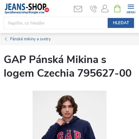
Přejít
NÁKUPNÍ
KOŠÍK
na
obsah
HLEDAT
Pánské mikiny a svetry
GAP Pánská Mikina s
logem Czechia 795627-00