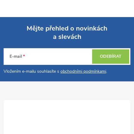
Mějte přehled o novinkách
a slevách
Z
á
E-mail
ODEBÍRAT
p
Vložením e-mailu souhlasíte s
obchodními podmínkami
.
a
t
í