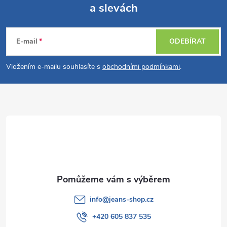
a slevách
Z
á
E-mail
ODEBÍRAT
p
Vložením e-mailu souhlasíte s
obchodními podmínkami
.
a
t
í
info
@
jeans-shop.cz
+420 605 837 535