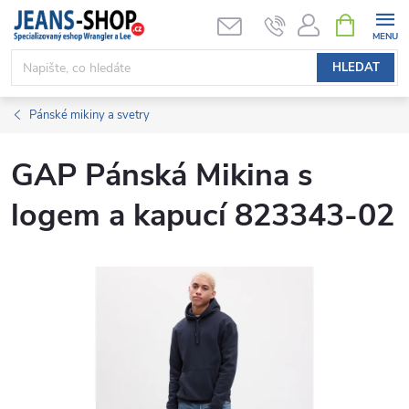
Přejít
NÁKUPNÍ
KOŠÍK
na
obsah
HLEDAT
Pánské mikiny a svetry
GAP Pánská Mikina s
logem a kapucí 823343-02