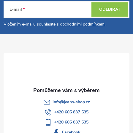
á
E-mail
ODEBÍRAT
p
Vložením e-mailu souhlasíte s
obchodními podmínkami
.
a
t
í
info
@
jeans-shop.cz
+420 605 837 535
+420 605 837 535
Facebook