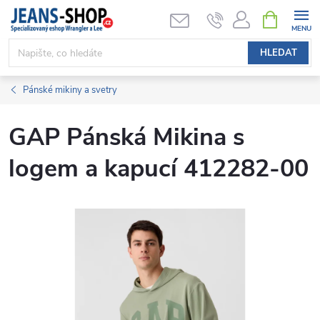
Přejít
NÁKUPNÍ
KOŠÍK
na
obsah
HLEDAT
Pánské mikiny a svetry
GAP Pánská Mikina s
logem a kapucí 412282-00