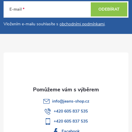
á
E-mail
ODEBÍRAT
p
Vložením e-mailu souhlasíte s
obchodními podmínkami
.
a
t
í
info
@
jeans-shop.cz
+420 605 837 535
+420 605 837 535
Facebook