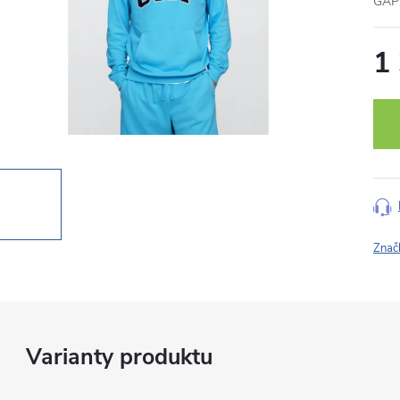
GAP 
1
Měr
cena
Znač