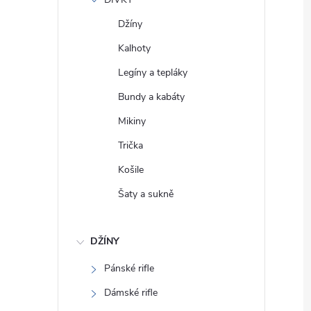
e
Džíny
l
Kalhoty
Legíny a tepláky
Bundy a kabáty
Mikiny
Trička
Košile
Šaty a sukně
DŽÍNY
Pánské rifle
Dámské rifle