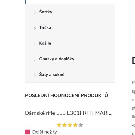
Šortky
Trička
Košile
Opasky a doplňky
Šaty a sukně
P
s
POSLEDNÍ HODNOCENÍ PRODUKTŮ
d
s
Dámské rifle LEE L301FRFH MARION STRAIGHT RINSE
I
v
-
Delší než ty
p