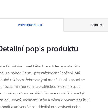
POPIS PRODUKTU
DISKUZE
Detailní popis produktu
ánská mikina z měkkého French terry materiálu
pojuje pohodlí a styl pro každodenní nošení. Má
louhé rukávy s žebrovanými manžetami, kapuci se
tahovacími šňůrkami a praktickou klokaní kapsu.
konické logo Gap na přední straně dodává klasický
zhled. Rovný, uvolněný střih a délka k bokům zajišťují
ohodlí a univerzálnost, ideální pro vrstvení nebo