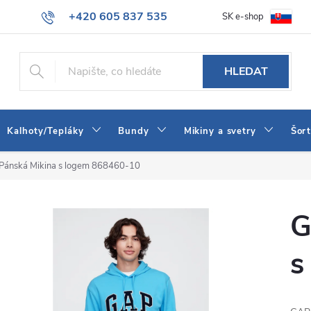
+420 605 837 535
SK e-shop
tba
Obchodní podmínky
Naše prodejna
Blog
Kontakt
info@jeans-shop.cz
HLEDAT
Kalhoty/Tepláky
Bundy
Mikiny a svetry
Šor
Pánská Mikina s logem 868460-10
G
s