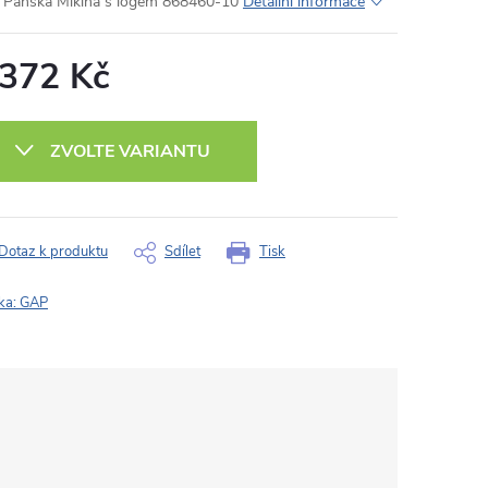
Pánská Mikina s logem 868460-10
Detailní informace
 372 Kč
ná
:
ZVOLTE VARIANTU
Dotaz k produktu
Sdílet
Tisk
ka:
GAP