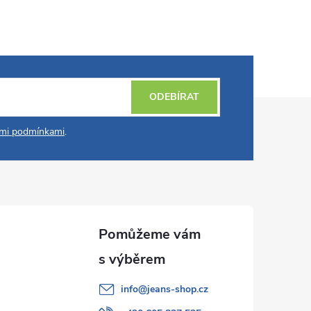
ODEBÍRAT
mi podmínkami
.
info
@
jeans-shop.cz