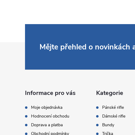
Z
Mějte přehled o novinkách
á
p
a
Informace pro vás
Kategorie
t
Moje objednávka
Pánské rifle
Hodnocení obchodu
Dámské rifle
í
Doprava a platba
Bundy
Obchodní podmínky
Trička