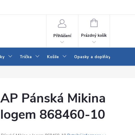
Vrácení a výměna zboží
Reklamace
Jak vybrat džíny Wrangler a
NÁKUPNÍ
KOŠÍK
Prázdný košík
Přihlášení
tky
Trička
Košile
Opasky a doplňky
Šaty
AP Pánská Mikina
 logem 868460-10