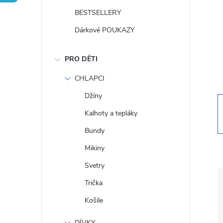
t
BESTSELLERY
r
Dárkové POUKAZY
a
PRO DĚTI
n
CHLAPCI
Džíny
n
Kalhoty a tepláky
í
Bundy
Mikiny
p
Svetry
a
Trička
Košile
n
DÍVKY