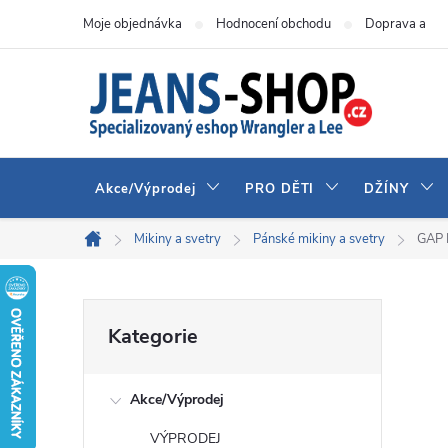
Přejít
Moje objednávka
Hodnocení obchodu
Doprava a pla
na
obsah
Akce/Výprodej
PRO DĚTI
DŽÍNY
Mikiny a svetry
Pánské mikiny a svetry
GAP 
Domů
P
Přeskočit
Kategorie
kategorie
o
Akce/Výprodej
s
VÝPRODEJ