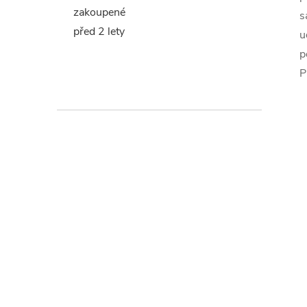
zakoupené
s
před 2 lety
u
p
P