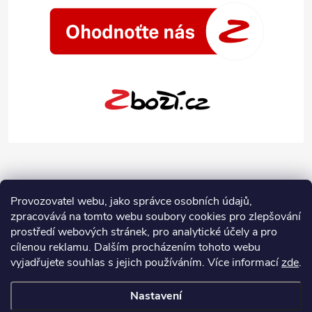
Provozovatel webu, jako správce osobních údajů,
zpracovává na tomto webu soubory cookies pro zlepšování
prostředí webových stránek, pro analytické účely a pro
cílenou reklamu. Dalším procházením tohoto webu
vyjadřujete souhlas s jejich používáním.
Více informací
zde
.
Nastavení
Copyright 2026
Jeans-Shop.cz
. Všechna práva vyhrazena.
Upravit