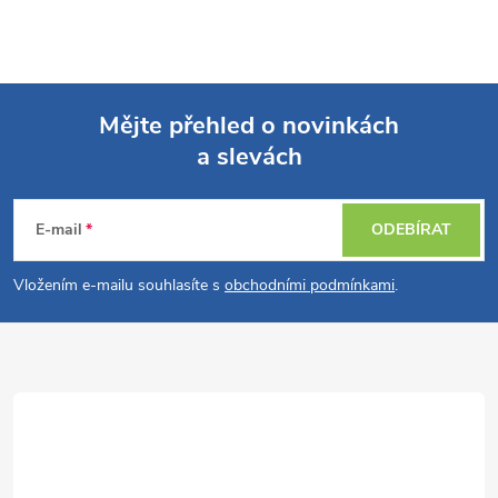
Mějte přehled o novinkách
a slevách
Z
á
E-mail
ODEBÍRAT
p
Vložením e-mailu souhlasíte s
obchodními podmínkami
.
a
t
í