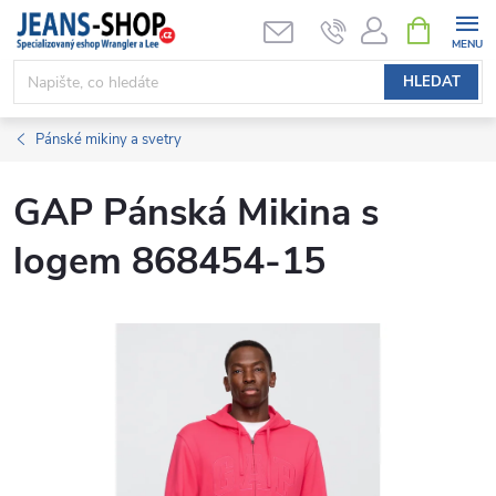
Přejít
NÁKUPNÍ
KOŠÍK
na
obsah
HLEDAT
Pánské mikiny a svetry
GAP Pánská Mikina s
logem 868454-15