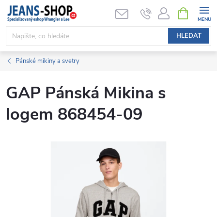
Přejít
NÁKUPNÍ
KOŠÍK
na
obsah
HLEDAT
Pánské mikiny a svetry
GAP Pánská Mikina s
logem 868454-09