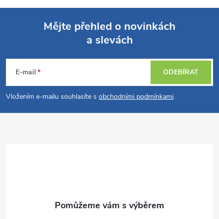
Mějte přehled o novinkách
a slevách
Z
á
E-mail
ODEBÍRAT
p
Vložením e-mailu souhlasíte s
obchodními podmínkami
.
a
t
í