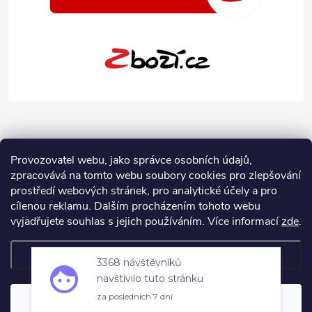
Provozovatel webu, jako správce osobních údajů,
zpracovává na tomto webu soubory cookies pro zlepšování
prostředí webových stránek, pro analytické účely a pro
cílenou reklamu. Dalším procházením tohoto webu
vyjadřujete souhlas s jejich používáním.
Více informací
zde
.
Nastavení
3368 návštěvníků
Copyright 2026
Jeans-Shop.cz
. Všechna práva vyhrazena.
Upravit
navštívilo tuto stránku
nastavení cookies
za posledních 7 dní
Souhlasím