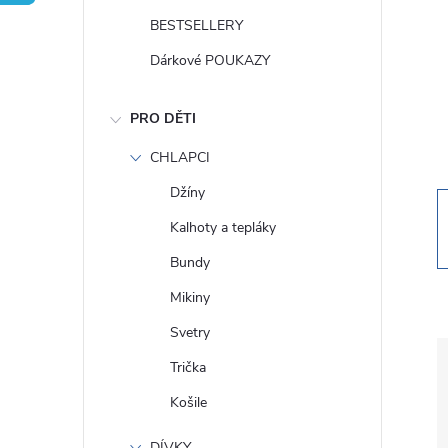
t
BESTSELLERY
r
Dárkové POUKAZY
a
PRO DĚTI
n
CHLAPCI
Džíny
n
Kalhoty a tepláky
í
Bundy
Mikiny
p
Svetry
a
Trička
Košile
n
DÍVKY