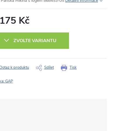
Pánská Mikina s logem 868453-05
Detailní informace
 175 Kč
ná
:
ZVOLTE VARIANTU
Dotaz k produktu
Sdílet
Tisk
ka:
GAP