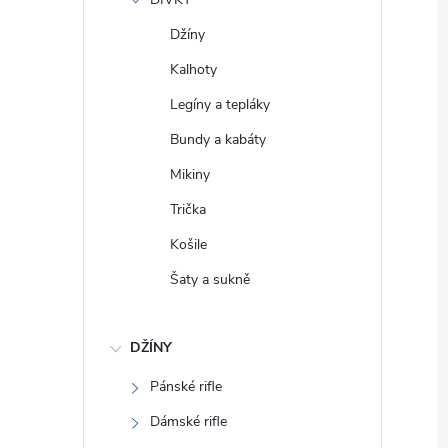
e
Džíny
l
Kalhoty
Legíny a tepláky
Bundy a kabáty
Mikiny
Trička
Košile
Šaty a sukně
DŽÍNY
Pánské rifle
Dámské rifle