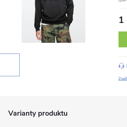
GAP 
1
Měr
cena
Znač