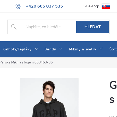
+420 605 837 535
SK e-shop
tba
Obchodní podmínky
Naše prodejna
Blog
Kontakt
info@jeans-shop.cz
HLEDAT
Kalhoty/Tepláky
Bundy
Mikiny a svetry
Šor
Pánská Mikina s logem 868453-05
G
s