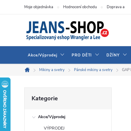
Přejít
Moje objednávka
Hodnocení obchodu
Doprava a pla
na
obsah
Akce/Výprodej
PRO DĚTI
DŽÍNY
Mikiny a svetry
Pánské mikiny a svetry
GAP 
Domů
P
Přeskočit
Kategorie
kategorie
o
Akce/Výprodej
s
VÝPRODEJ