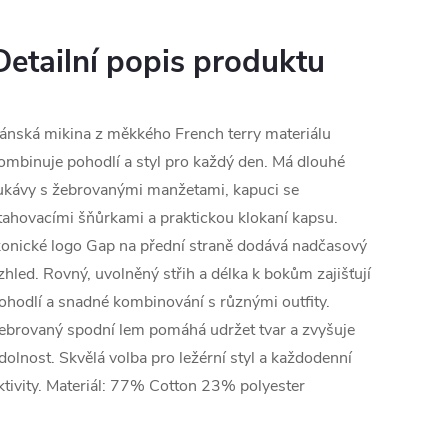
Detailní popis produktu
ánská mikina z měkkého French terry materiálu
ombinuje pohodlí a styl pro každý den. Má dlouhé
ukávy s žebrovanými manžetami, kapuci se
tahovacími šňůrkami a praktickou klokaní kapsu.
konické logo Gap na přední straně dodává nadčasový
zhled. Rovný, uvolněný střih a délka k bokům zajišťují
ohodlí a snadné kombinování s různými outfity.
ebrovaný spodní lem pomáhá udržet tvar a zvyšuje
dolnost. Skvělá volba pro ležérní styl a každodenní
ktivity. Materiál: 77% Cotton 23% polyester