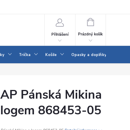
Vrácení a výměna zboží
Reklamace
Jak vybrat džíny Wrangler a
NÁKUPNÍ
KOŠÍK
Prázdný košík
Přihlášení
tky
Trička
Košile
Opasky a doplňky
Šaty
AP Pánská Mikina
 logem 868453-05