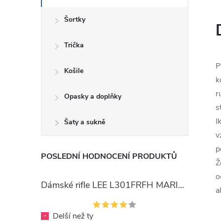
Šortky
Trička
P
Košile
k
r
Opasky a doplňky
s
I
Šaty a sukně
v
p
POSLEDNÍ HODNOCENÍ PRODUKTŮ
Ž
o
Dámské rifle LEE L301FRFH MARION STRAIGHT RINSE
a
-
Delší než ty