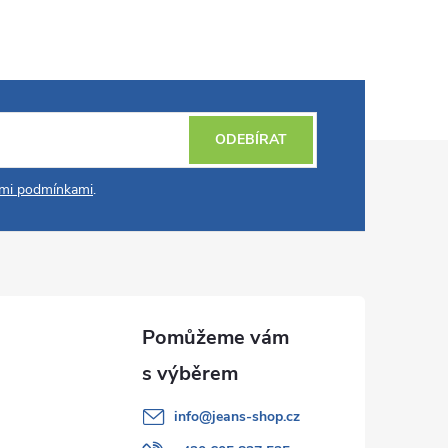
ODEBÍRAT
mi podmínkami
.
info
@
jeans-shop.cz