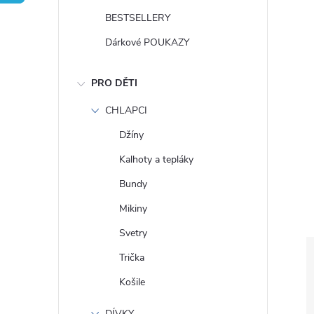
t
BESTSELLERY
r
Dárkové POUKAZY
a
PRO DĚTI
n
CHLAPCI
Džíny
n
Kalhoty a tepláky
í
Bundy
Mikiny
p
Svetry
a
Trička
Košile
n
DÍVKY