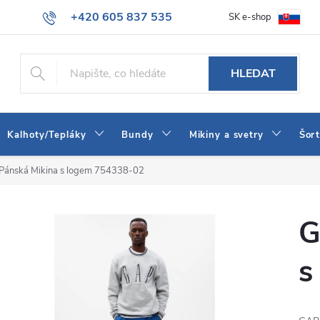
+420 605 837 535
SK e-shop
tba
Obchodní podmínky
Naše prodejna
Blog
Kontakt
info@jeans-shop.cz
HLEDAT
Kalhoty/Tepláky
Bundy
Mikiny a svetry
Šor
Pánská Mikina s logem 754338-02
G
s