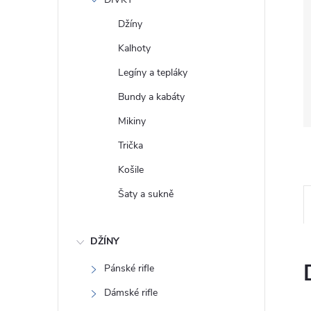
e
Džíny
l
Kalhoty
Legíny a tepláky
Bundy a kabáty
Mikiny
Trička
Košile
Šaty a sukně
DŽÍNY
Pánské rifle
Dámské rifle