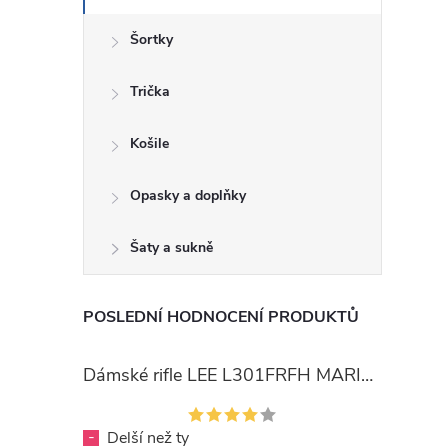
Šortky
Trička
Košile
Opasky a doplňky
Šaty a sukně
POSLEDNÍ HODNOCENÍ PRODUKTŮ
Dámské rifle LEE L301FRFH MARION STRAIGHT RINSE
-
Delší než ty