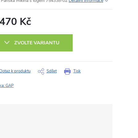
Pánská Mikina s logem 754338-02
Detailní informace
 470 Kč
ná
:
ZVOLTE VARIANTU
Dotaz k produktu
Sdílet
Tisk
ka:
GAP