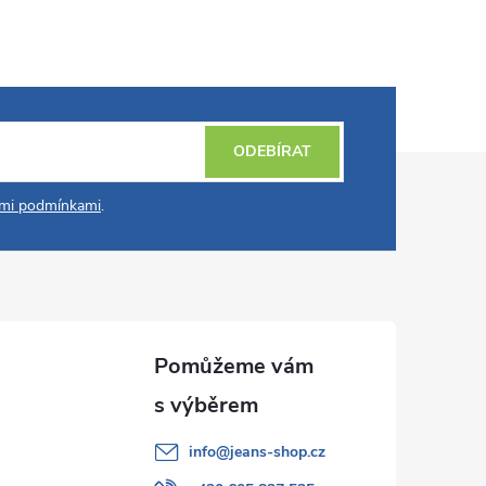
ODEBÍRAT
mi podmínkami
.
info
@
jeans-shop.cz