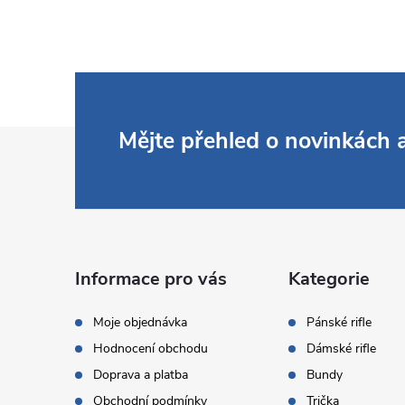
Z
Mějte přehled o novinkách
á
p
a
Informace pro vás
Kategorie
t
Moje objednávka
Pánské rifle
Hodnocení obchodu
Dámské rifle
í
Doprava a platba
Bundy
Obchodní podmínky
Trička