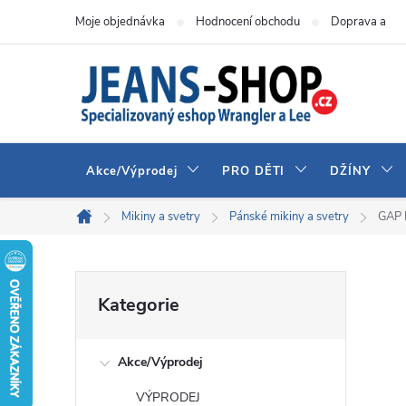
Přejít
Moje objednávka
Hodnocení obchodu
Doprava a pla
na
obsah
Akce/Výprodej
PRO DĚTI
DŽÍNY
Mikiny a svetry
Pánské mikiny a svetry
GAP 
Domů
P
Přeskočit
Kategorie
kategorie
o
Akce/Výprodej
s
VÝPRODEJ