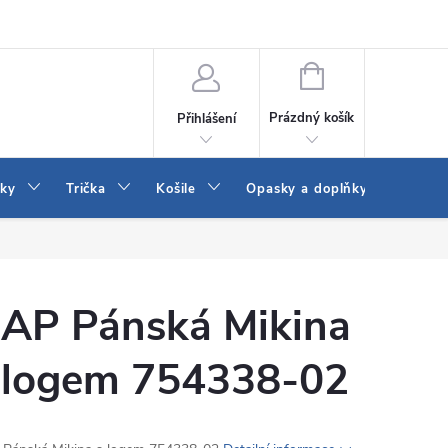
Vrácení a výměna zboží
Reklamace
Jak vybrat džíny Wrangler a
NÁKUPNÍ
KOŠÍK
Prázdný košík
Přihlášení
tky
Trička
Košile
Opasky a doplňky
Šaty
AP Pánská Mikina
 logem 754338-02