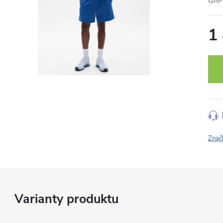
GAP 
1
Měr
cena
Znač