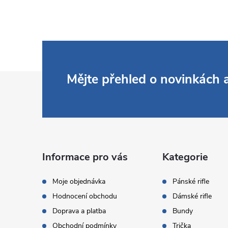
Z
Mějte přehled o novinkách
á
p
a
Informace pro vás
Kategorie
t
Moje objednávka
Pánské rifle
Hodnocení obchodu
Dámské rifle
í
Doprava a platba
Bundy
Obchodní podmínky
Trička