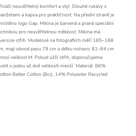
řináší neuvěřitelný komfort a styl. Dlouhé rukávy s
anžetami a kapsa pro praktičnost. Na přední straně je
místěno logo Gap. Mikina je barvená a praná speciální
echnikou pro neuvěřitelnou měkkost. Mikina má
versize střih. Modelové na fotografiích měří 185–188
m, mají obvod pasu 79 cm a délku nohavic 81–84 cm
 nosí velikost M. Pokud užší střih, doporučujeme
volit o jednu až dvě velikosti menší. Materiál: 86%
otton Better Cotton (Bci), 14% Polyester Recycled