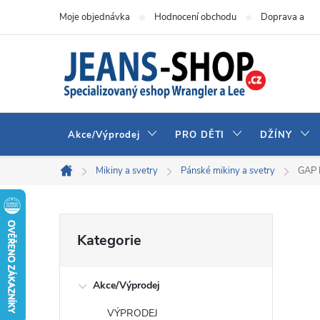
Přejít
Moje objednávka
Hodnocení obchodu
Doprava a pla
na
obsah
Akce/Výprodej
PRO DĚTI
DŽÍNY
Mikiny a svetry
Pánské mikiny a svetry
GAP 
Domů
P
Přeskočit
Kategorie
kategorie
o
Akce/Výprodej
s
VÝPRODEJ