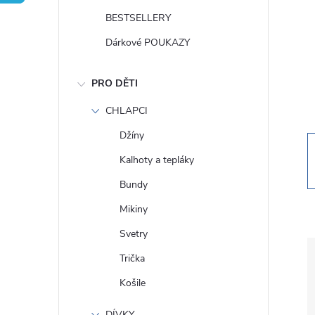
t
BESTSELLERY
r
Dárkové POUKAZY
a
PRO DĚTI
n
CHLAPCI
Džíny
n
Kalhoty a tepláky
í
Bundy
Mikiny
p
Svetry
a
Trička
Košile
n
DÍVKY