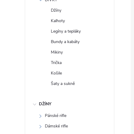
e
Džíny
l
Kalhoty
Legíny a tepláky
Bundy a kabáty
Mikiny
Trička
Košile
Šaty a sukně
DŽÍNY
Pánské rifle
Dámské rifle