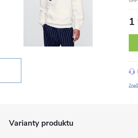
GAP 
1
Měr
cena
Znač