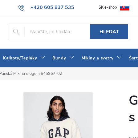
+420 605 837 535
SK e-shop
tba
Obchodní podmínky
Naše prodejna
Blog
Kontakt
info@jeans-shop.cz
HLEDAT
Kalhoty/Tepláky
Bundy
Mikiny a svetry
Šor
Pánská Mikina s logem 645967-02
G
s