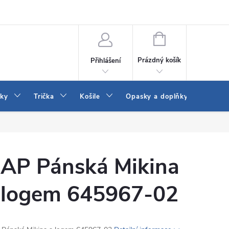
Vrácení a výměna zboží
Reklamace
Jak vybrat džíny Wrangler a
NÁKUPNÍ
KOŠÍK
Prázdný košík
Přihlášení
tky
Trička
Košile
Opasky a doplňky
Dám
AP Pánská Mikina
 logem 645967-02