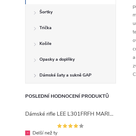
p
Šortky
m
u
Trička
t
o
Košile
c
a
Opasky a doplňky
z
C
Dámské šaty a sukně GAP
POSLEDNÍ HODNOCENÍ PRODUKTŮ
Dámské rifle LEE L301FRFH MARION STRAIGHT RINSE
-
Delší než ty