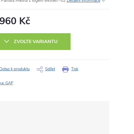
Pánská Mikina s logem 645967-02
Detailní informace
 960 Kč
ná
:
ZVOLTE VARIANTU
Dotaz k produktu
Sdílet
Tisk
ka:
GAP