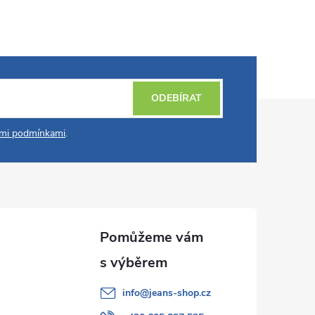
ODEBÍRAT
mi podmínkami
.
info
@
jeans-shop.cz