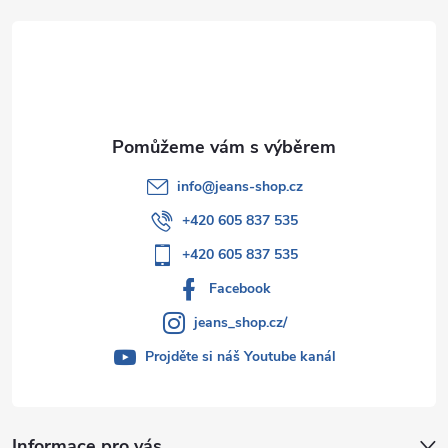
t
í
info
@
jeans-shop.cz
+420 605 837 535
+420 605 837 535
Facebook
jeans_shop.cz/
Projděte si náš Youtube kanál
Informace pro vás