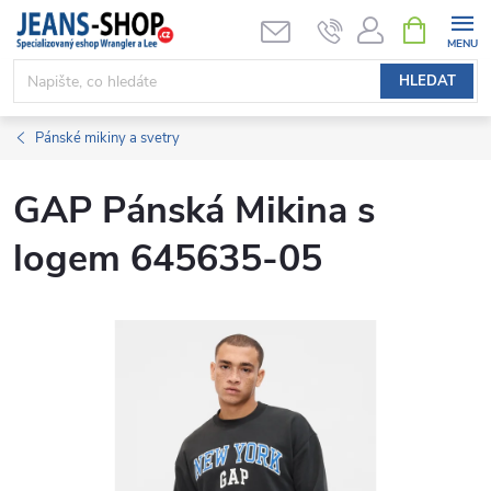
Přejít
NÁKUPNÍ
KOŠÍK
na
obsah
HLEDAT
Pánské mikiny a svetry
GAP Pánská Mikina s
logem 645635-05