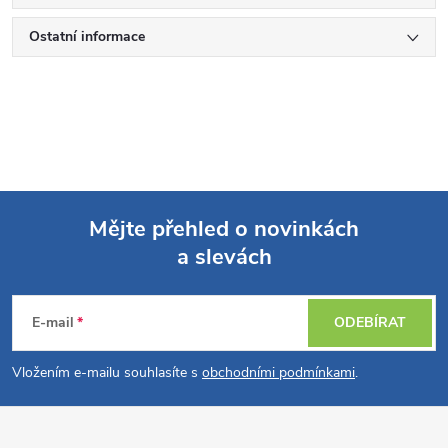
Ostatní informace
Mějte přehled o novinkách
a slevách
Z
á
E-mail
ODEBÍRAT
p
Vložením e-mailu souhlasíte s
obchodními podmínkami
.
a