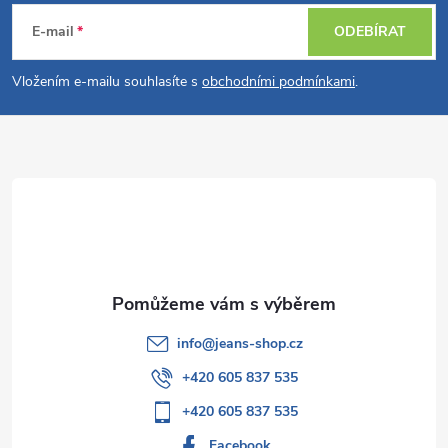
á
E-mail
ODEBÍRAT
p
Vložením e-mailu souhlasíte s
obchodními podmínkami
.
a
t
í
info
@
jeans-shop.cz
+420 605 837 535
+420 605 837 535
Facebook