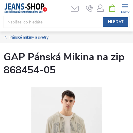
Přejít
NÁKUPNÍ
KOŠÍK
na
obsah
HLEDAT
Pánské mikiny a svetry
GAP Pánská Mikina na zip
868454-05