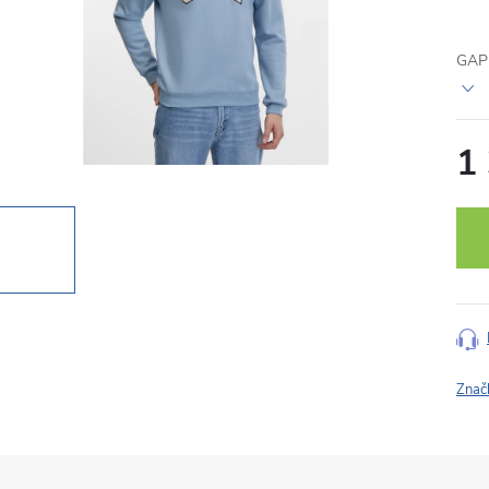
GAP 
1
Měr
cena
Znač