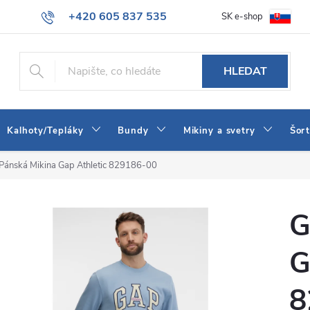
+420 605 837 535
SK e-shop
tba
Obchodní podmínky
Naše prodejna
Blog
Kontakt
info@jeans-shop.cz
HLEDAT
Kalhoty/Tepláky
Bundy
Mikiny a svetry
Šor
Pánská Mikina Gap Athletic 829186-00
G
G
8