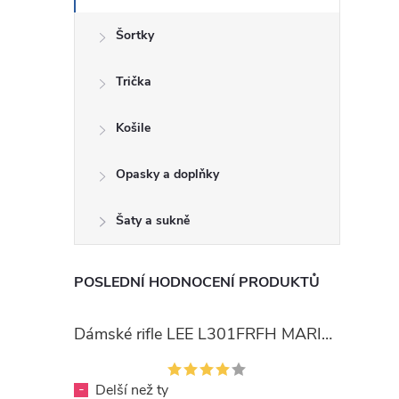
Šortky
Trička
Košile
Opasky a doplňky
Šaty a sukně
POSLEDNÍ HODNOCENÍ PRODUKTŮ
Dámské rifle LEE L301FRFH MARION STRAIGHT RINSE
-
Delší než ty