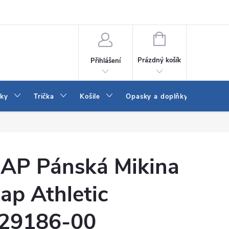
Vrácení a výměna zboží
Reklamace
Jak vybrat džíny Wrangler a
NÁKUPNÍ
KOŠÍK
Prázdný košík
Přihlášení
tky
Trička
Košile
Opasky a doplňky
Šaty
AP Pánská Mikina
ap Athletic
29186-00