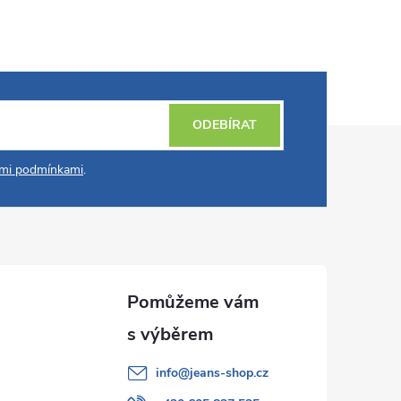
ODEBÍRAT
mi podmínkami
.
info
@
jeans-shop.cz