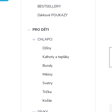
t
BESTSELLERY
r
Dárkové POUKAZY
a
PRO DĚTI
n
CHLAPCI
Džíny
n
Kalhoty a tepláky
í
Bundy
Mikiny
p
Svetry
a
Trička
Košile
n
DÍVKY