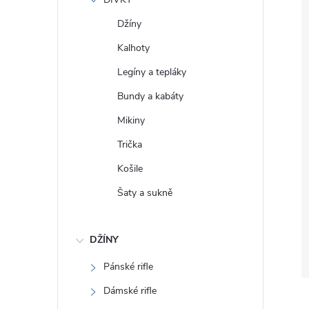
e
Džíny
l
Kalhoty
Legíny a tepláky
Bundy a kabáty
Mikiny
Trička
Košile
Šaty a sukně
DŽÍNY
Pánské rifle
Dámské rifle