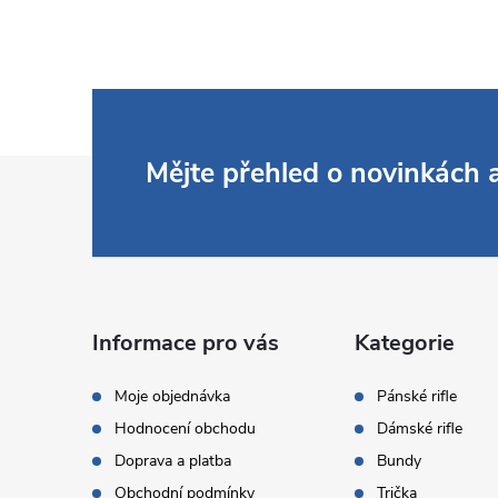
Z
Mějte přehled o novinkách
á
p
a
Informace pro vás
Kategorie
t
Moje objednávka
Pánské rifle
Hodnocení obchodu
Dámské rifle
í
Doprava a platba
Bundy
Obchodní podmínky
Trička