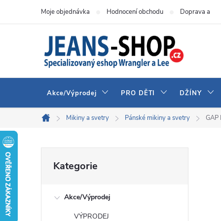
Přejít
Moje objednávka
Hodnocení obchodu
Doprava a pla
na
obsah
Akce/Výprodej
PRO DĚTI
DŽÍNY
Mikiny a svetry
Pánské mikiny a svetry
GAP 
Domů
P
Přeskočit
Kategorie
kategorie
o
Akce/Výprodej
s
VÝPRODEJ