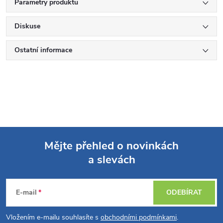
Parametry produktu
Diskuse
Ostatní informace
Mějte přehled o novinkách
a slevách
Z
á
E-mail
ODEBÍRAT
p
Vložením e-mailu souhlasíte s
obchodními podmínkami
.