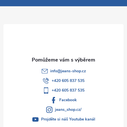
a
t
í
info
@
jeans-shop.cz
+420 605 837 535
+420 605 837 535
Facebook
jeans_shop.cz/
Projděte si náš Youtube kanál