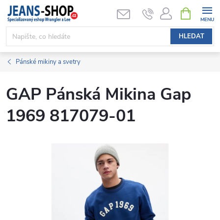
Přejít
NÁKUPNÍ
KOŠÍK
na
obsah
HLEDAT
Pánské mikiny a svetry
GAP Pánská Mikina Gap
1969 817079-01