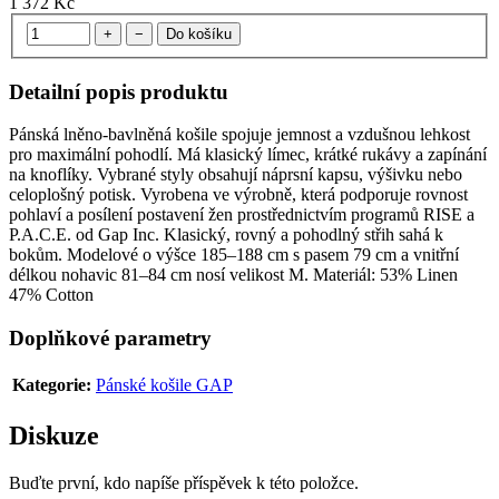
1 372 Kč
+
−
Do košíku
Detailní popis produktu
Pánská lněno-bavlněná košile spojuje jemnost a vzdušnou lehkost
pro maximální pohodlí. Má klasický límec, krátké rukávy a zapínání
na knoflíky. Vybrané styly obsahují náprsní kapsu, výšivku nebo
celoplošný potisk. Vyrobena ve výrobně, která podporuje rovnost
pohlaví a posílení postavení žen prostřednictvím programů RISE a
P.A.C.E. od Gap Inc. Klasický, rovný a pohodlný střih sahá k
bokům. Modelové o výšce 185–188 cm s pasem 79 cm a vnitřní
délkou nohavic 81–84 cm nosí velikost M. Materiál: 53% Linen
47% Cotton
Doplňkové parametry
Kategorie
:
Pánské košile GAP
Diskuze
Buďte první, kdo napíše příspěvek k této položce.