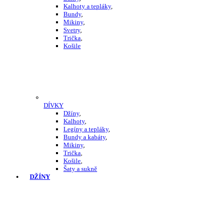
Kalhoty a tepláky
,
Bundy
,
Mikiny
,
Svetry
,
Trička
,
Košile
DÍVKY
Džíny
,
Kalhoty
,
Legíny a tepláky
,
Bundy a kabáty
,
Mikiny
,
Trička
,
Košile
,
Šaty a sukně
DŽÍNY