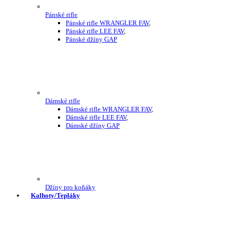
Pánské rifle
Pánské rifle WRANGLER FAV
,
Pánské rifle LEE FAV
,
Pánské džíny GAP
Dámské rifle
Dámské rifle WRANGLER FAV
,
Dámské rifle LEE FAV
,
Dámské džíny GAP
Džíny pro koňáky
Kalhoty/Tepláky