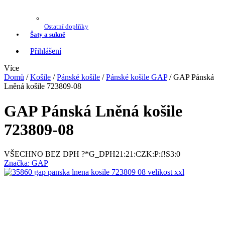
Ostatní doplňky
Šaty a sukně
Přihlášení
Více
Domů
/
Košile
/
Pánské košile
/
Pánské košile GAP
/
GAP Pánská
Lněná košile 723809-08
GAP Pánská Lněná košile
723809-08
VŠECHNO BEZ DPH ?*G_DPH21:21:CZK:P:f!S3:0
Značka:
GAP