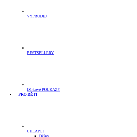
VÝPRODEJ
BESTSELLERY
Dárkové POUKAZY
PRO DĚTI
CHLAPCI
Džíny
,