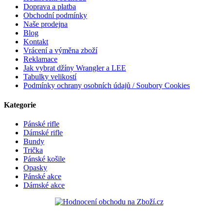
Doprava a platba
Obchodní podmínky
Naše prodejna
Blog
Kontakt
Vrácení a výměna zboží
Reklamace
Jak vybrat džíny Wrangler a LEE
Tabulky velikostí
Podmínky ochrany osobních údajů / Soubory Cookies
Kategorie
Pánské rifle
Dámské rifle
Bundy
Trička
Pánské košile
Opasky
Pánské akce
Dámské akce