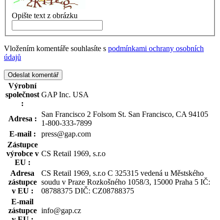
Opište text z obrázku
Vložením komentáře souhlasíte s
podmínkami ochrany osobních
údajů
Odeslat komentář
Výrobní
společnost
GAP Inc. USA
:
San Francisco 2 Folsom St. San Francisco, CA 94105
Adresa
:
1-800-333-7899
E-mail
:
press@gap.com
Zástupce
výrobce v
CS Retail 1969, s.r.o
EU
:
Adresa
CS Retail 1969, s.r.o C 325315 vedená u Městského
zástupce
soudu v Praze Rozkošného 1058/3, 15000 Praha 5 IČ:
v EU
:
08788375 DIČ: CZ08788375
E-mail
zástupce
info@gap.cz
v EU
: