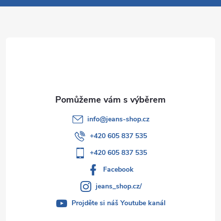
a
t
í
info
@
jeans-shop.cz
+420 605 837 535
+420 605 837 535
Facebook
jeans_shop.cz/
Projděte si náš Youtube kanál