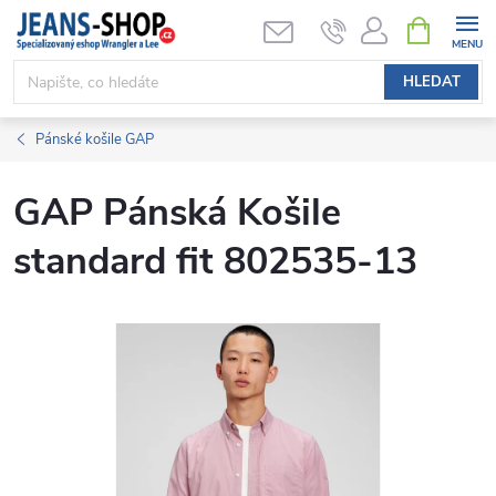
Přejít
NÁKUPNÍ
KOŠÍK
na
obsah
HLEDAT
Pánské košile GAP
GAP Pánská Košile
standard fit 802535-13