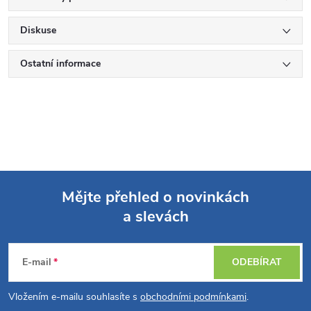
Diskuse
Ostatní informace
Mějte přehled o novinkách
a slevách
Z
á
E-mail
ODEBÍRAT
p
Vložením e-mailu souhlasíte s
obchodními podmínkami
.