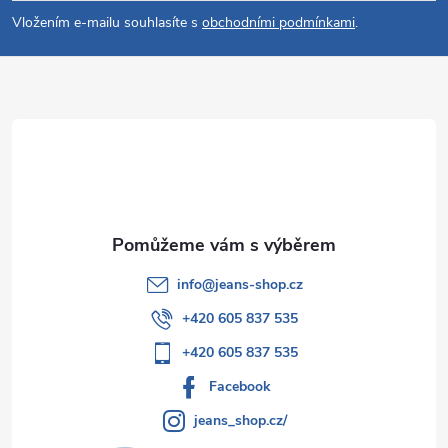
p
Vložením e-mailu souhlasíte s
obchodními podmínkami
.
a
t
í
info
@
jeans-shop.cz
+420 605 837 535
+420 605 837 535
Facebook
jeans_shop.cz/