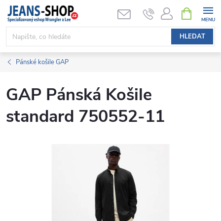
Přejít
NÁKUPNÍ
KOŠÍK
na
obsah
HLEDAT
Pánské košile GAP
GAP Pánská Košile
standard 750552-11