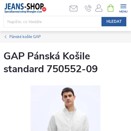
Přejít
NÁKUPNÍ
KOŠÍK
na
obsah
HLEDAT
Pánské košile GAP
GAP Pánská Košile
standard 750552-09