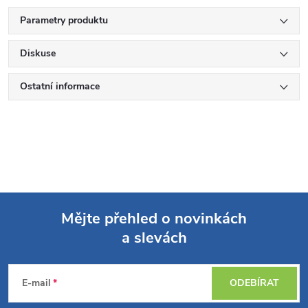
Parametry produktu
Diskuse
Ostatní informace
Mějte přehled o novinkách
a slevách
Z
á
E-mail
ODEBÍRAT