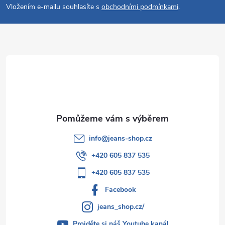
p
Vložením e-mailu souhlasíte s
obchodními podmínkami
.
a
t
í
info
@
jeans-shop.cz
+420 605 837 535
+420 605 837 535
Facebook
jeans_shop.cz/
Projděte si náš Youtube kanál