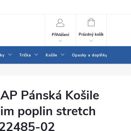
Vrácení a výměna zboží
Reklamace
Jak vybrat džíny Wrangler a
NÁKUPNÍ
KOŠÍK
Prázdný košík
Přihlášení
tky
Trička
Košile
Opasky a doplňky
Šaty
AP Pánská Košile
lim poplin stretch
22485-02