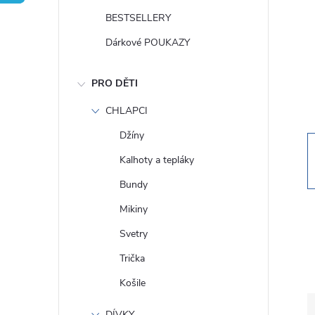
t
BESTSELLERY
r
Dárkové POUKAZY
a
PRO DĚTI
n
CHLAPCI
Džíny
n
Kalhoty a tepláky
í
Bundy
Mikiny
p
Svetry
a
Trička
Košile
n
DÍVKY