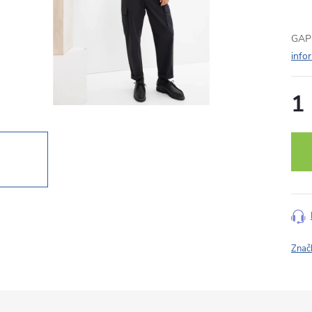
GAP 
info
1
Měr
cena
Znač