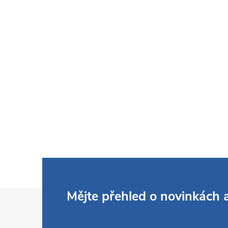
Z
Mějte přehled o novinkách
á