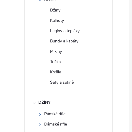
e
Džíny
l
Kalhoty
Legíny a tepláky
Bundy a kabáty
Mikiny
Trička
Košile
Šaty a sukně
DŽÍNY
Pánské rifle
Dámské rifle