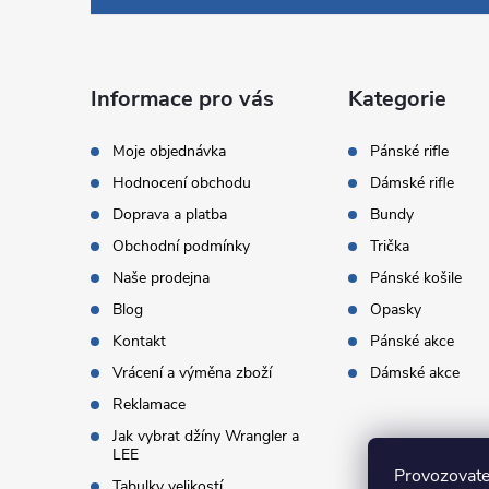
p
a
Informace pro vás
Kategorie
t
Moje objednávka
Pánské rifle
Hodnocení obchodu
Dámské rifle
í
Doprava a platba
Bundy
Obchodní podmínky
Trička
Naše prodejna
Pánské košile
Blog
Opasky
Kontakt
Pánské akce
Vrácení a výměna zboží
Dámské akce
Reklamace
Jak vybrat džíny Wrangler a
LEE
Provozovate
Tabulky velikostí