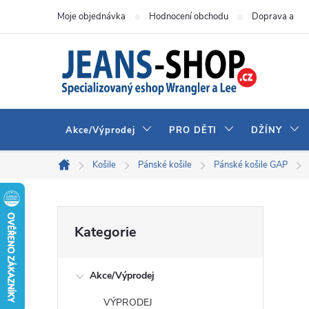
Přejít
Moje objednávka
Hodnocení obchodu
Doprava a pla
na
obsah
Akce/Výprodej
PRO DĚTI
DŽÍNY
Košile
Pánské košile
Pánské košile GAP
Domů
P
Přeskočit
Kategorie
kategorie
o
Akce/Výprodej
s
VÝPRODEJ