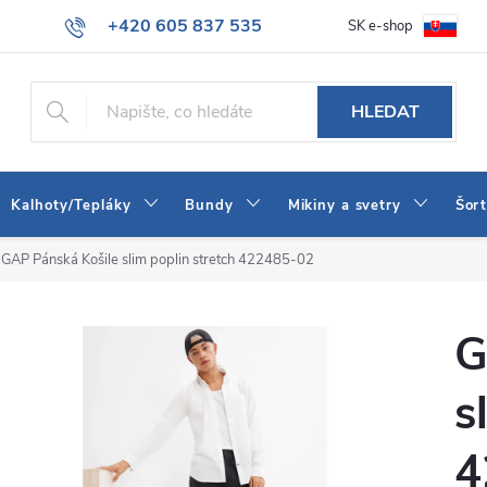
+420 605 837 535
SK e-shop
tba
Obchodní podmínky
Naše prodejna
Blog
Kontakt
info@jeans-shop.cz
HLEDAT
Kalhoty/Tepláky
Bundy
Mikiny a svetry
Šor
GAP Pánská Košile slim poplin stretch 422485-02
G
s
4