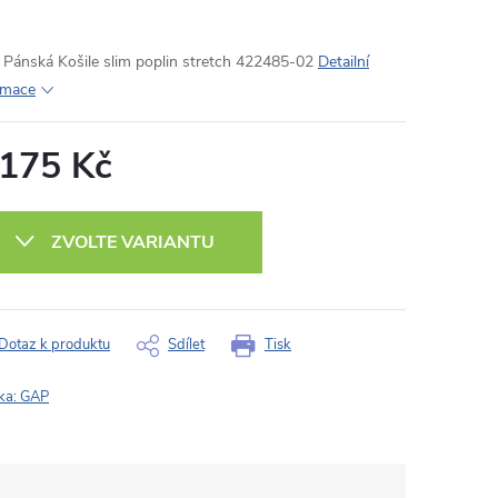
Pánská Košile slim poplin stretch 422485-02
Detailní
rmace
 175 Kč
ná
:
ZVOLTE VARIANTU
Dotaz k produktu
Sdílet
Tisk
ka:
GAP