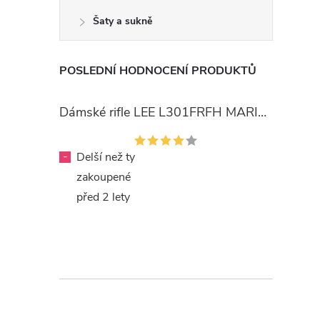
Šaty a sukně
POSLEDNÍ HODNOCENÍ PRODUKTŮ
Dámské rifle LEE L301FRFH MARION STRAIGHT RINSE
-
Delší než ty
zakoupené
před 2 lety