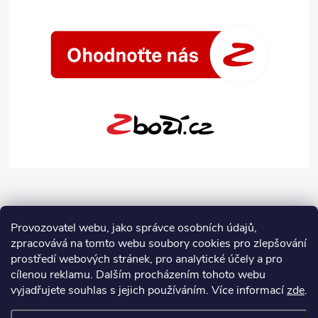
Provozovatel webu, jako správce osobních údajů,
zpracovává na tomto webu soubory cookies pro zlepšování
prostředí webových stránek, pro analytické účely a pro
cílenou reklamu. Dalším procházením tohoto webu
vyjadřujete souhlas s jejich používáním.
Více informací
zde
.