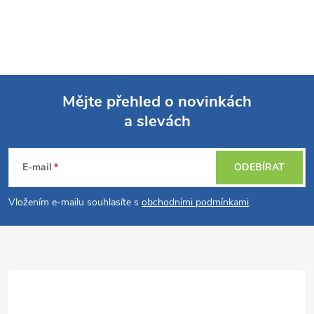
Mějte přehled o novinkách
a slevách
Z
á
E-mail
ODEBÍRAT
p
Vložením e-mailu souhlasíte s
obchodními podmínkami
.
a
t
í