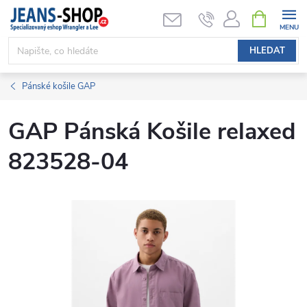
Přejít
NÁKUPNÍ
KOŠÍK
na
obsah
HLEDAT
Pánské košile GAP
GAP Pánská Košile relaxed
823528-04