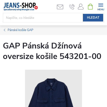
Přejít
NÁKUPNÍ
KOŠÍK
na
obsah
HLEDAT
Pánské košile GAP
GAP Pánská Džínová
oversize košile 543201-00