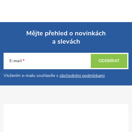
Mějte přehled o novinkách
a slevách
Z
á
E-mail
ODEBÍRAT
p
Vložením e-mailu souhlasíte s
obchodními podmínkami
.
a
t
í