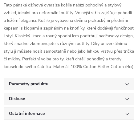
Tato pánská džínová oversize košile nabízí pohodlný a stylový
vzhled, ideální pro neformální outfity. Volnější střih zajišťuje pohodlí
a ležérní eleganci. Košile je vybavena dvěma praktickými předními
kapsami s klopami a zapínáním na knoflíky, které dodávají funkčnost
i styl. Klasický límec a rovný spodní lem podtrhují nadčasový design,
který snadno zkombinujete s různými outfity. Díky univerzálnímu
stylu ji můžete nosit samostatně nebo jako lehkou vrstvu přes trička
či mikiny. Perfektní volba pro ty, kteří chtějí pohodlný a trendy
kousek do svého šatníku. Materiál: 100% Cotton Better Cotton (Bci)
Parametry produktu
Diskuse
Ostatní informace