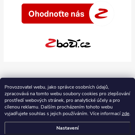
Provozovatel webu, jako správce osobních údajů,
zpracovává na tomto webu soubory cookies pro zlepšování
prostředí webových stránek, pro analytické účely a pro
cílenou reklamu. Dalším procházením tohoto webu
vyjadřujete souhlas s jejich používáním.
Více informací
zde
.
Nastavení
Copyright 2026
Jeans-Shop.cz
. Všechna práva vyhrazena.
Upravit