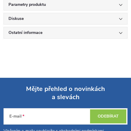
Parametry produktu
Diskuse
Ostatní informace
Mějte přehled o novinkách
a slevách
Z
á
E-mail
ODEBÍRAT
Vložením e-mailu souhlasíte s
obchodními podmínkami
.