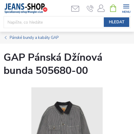
Přejít
NÁKUPNÍ
KOŠÍK
na
obsah
HLEDAT
Pánské bundy a kabáty GAP
GAP Pánská Džínová
bunda 505680-00