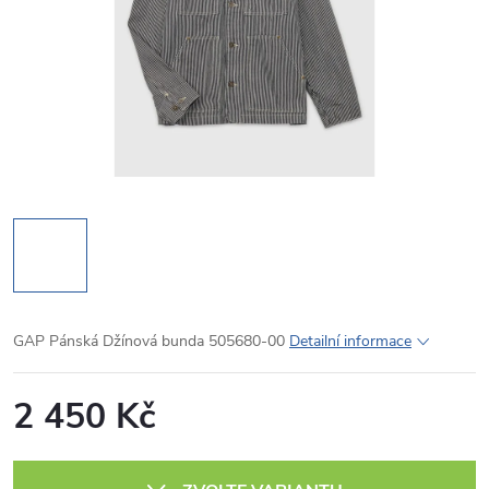
GAP Pánská Džínová bunda 505680-00
Detailní informace
2 450 Kč
Měrná
cena: