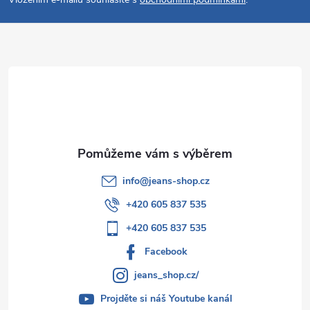
p
a
t
í
info
@
jeans-shop.cz
+420 605 837 535
+420 605 837 535
Facebook
jeans_shop.cz/
Projděte si náš Youtube kanál