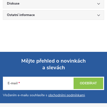
Diskuse
Ostatní informace
Mějte přehled o novinkách
a slevách
Z
á
E-mail
ODEBÍRAT
p
Vložením e-mailu souhlasíte s
obchodními podmínkami
.