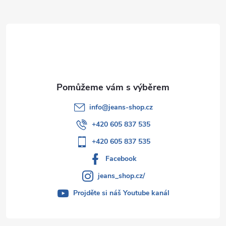
a
t
í
info
@
jeans-shop.cz
+420 605 837 535
+420 605 837 535
Facebook
jeans_shop.cz/
Projděte si náš Youtube kanál