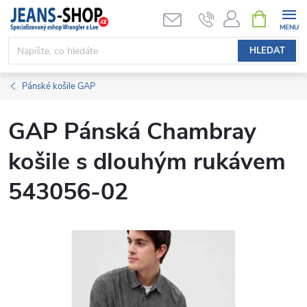
Přejít
NÁKUPNÍ
KOŠÍK
na
obsah
HLEDAT
Pánské košile GAP
GAP Pánská Chambray
košile s dlouhým rukávem
543056-02