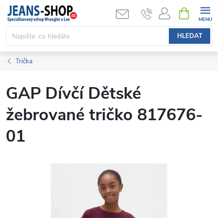
Přejít
NÁKUPNÍ
KOŠÍK
na
obsah
HLEDAT
Trička
GAP Dívčí Dětské
žebrované tričko 817676-
01