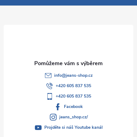
a
t
í
info
@
jeans-shop.cz
+420 605 837 535
+420 605 837 535
Facebook
jeans_shop.cz/
Projděte si náš Youtube kanál