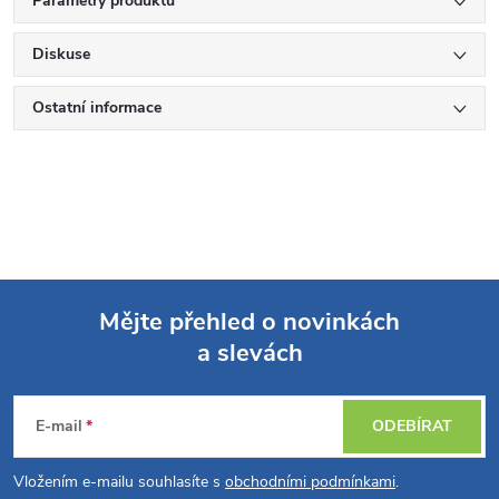
Parametry produktu
Diskuse
Ostatní informace
Mějte přehled o novinkách
a slevách
Z
á
E-mail
ODEBÍRAT
p
Vložením e-mailu souhlasíte s
obchodními podmínkami
.