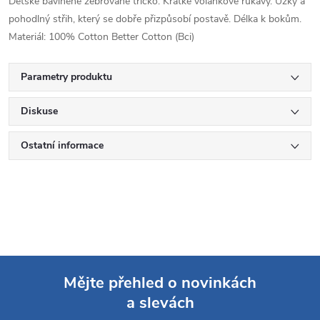
Dětské bavlněné žebrované tričko. Krátké volánkové rukávy. Úzký a
pohodlný střih, který se dobře přizpůsobí postavě. Délka k bokům.
Materiál: 100% Cotton Better Cotton (Bci)
Parametry produktu
Diskuse
Ostatní informace
Mějte přehled o novinkách
a slevách
Z