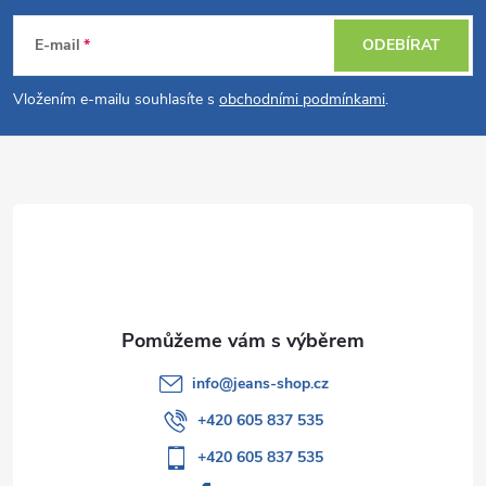
á
E-mail
ODEBÍRAT
p
Vložením e-mailu souhlasíte s
obchodními podmínkami
.
a
t
í
info
@
jeans-shop.cz
+420 605 837 535
+420 605 837 535