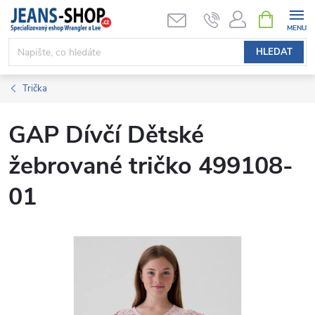
Přejít
NÁKUPNÍ
KOŠÍK
na
obsah
HLEDAT
Trička
GAP Dívčí Dětské
žebrované tričko 499108-
01