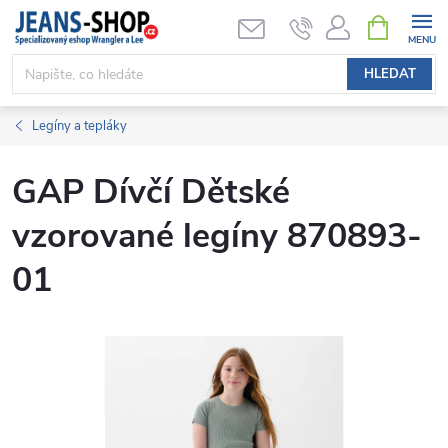
Přejít
NÁKUPNÍ
KOŠÍK
na
obsah
HLEDAT
Legíny a tepláky
GAP Dívčí Dětské
vzorované legíny 870893-
01