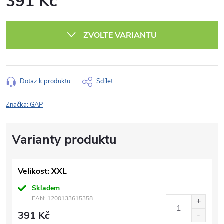
391 Kč
Měrná
cena:
ZVOLTE VARIANTU
Dotaz k produktu
Sdílet
Značka:
GAP
Velikost: XXL
Skladem
EAN:
1200133615358
391 Kč