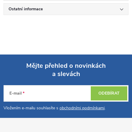
Ostatní informace
Mějte přehled o novinkách
a slevách
Z
á
E-mail
ODEBÍRAT
p
Vložením e-mailu souhlasíte s
obchodními podmínkami
.
a