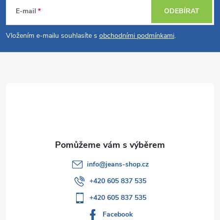
á
E-mail
ODEBÍRAT
p
Vložením e-mailu souhlasíte s
obchodními podmínkami
.
a
t
í
info
@
jeans-shop.cz
+420 605 837 535
+420 605 837 535
Facebook