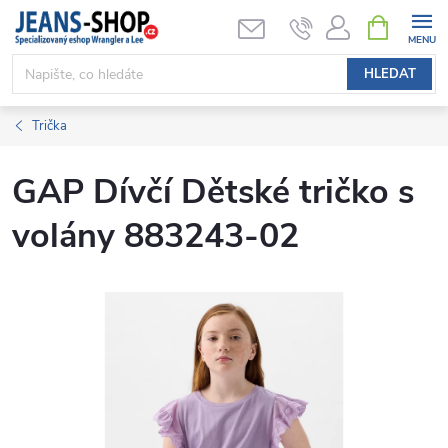
Přejít
NÁKUPNÍ
KOŠÍK
na
obsah
HLEDAT
Trička
GAP Dívčí Dětské tričko s
volány 883243-02