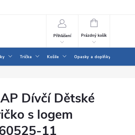
Vrácení a výměna zboží
Reklamace
Jak vybrat džíny Wrangler a
NÁKUPNÍ
KOŠÍK
Prázdný košík
Přihlášení
tky
Trička
Košile
Opasky a doplňky
Šaty
AP Dívčí Dětské
ričko s logem
60525-11