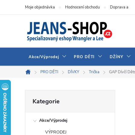
Přejít
Moje objednávka
Hodnocení obchodu
Doprava a pla
na
obsah
Akce/Výprodej
PRO DĚTI
DŽÍNY
PRO DĚTI
DÍVKY
Trička
GAP Dívčí Dět
Domů
P
Přeskočit
Kategorie
kategorie
o
Akce/Výprodej
s
VÝPRODEJ