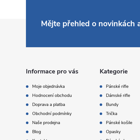
Z
Mějte přehled o novinkách
á
p
a
Informace pro vás
Kategorie
t
Moje objednávka
Pánské rifle
Hodnocení obchodu
Dámské rifle
í
Doprava a platba
Bundy
Obchodní podmínky
Trička
Naše prodejna
Pánské košile
Blog
Opasky