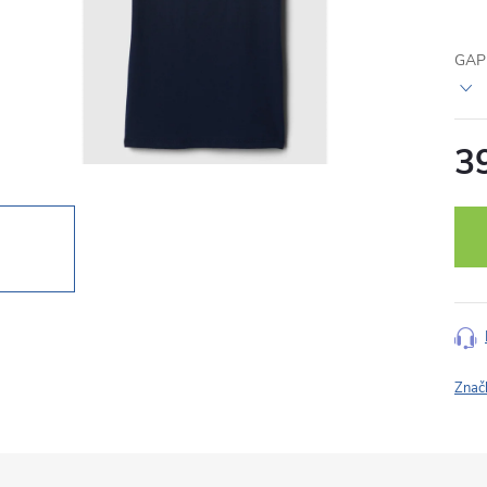
GAP 
3
Měr
cena
Znač