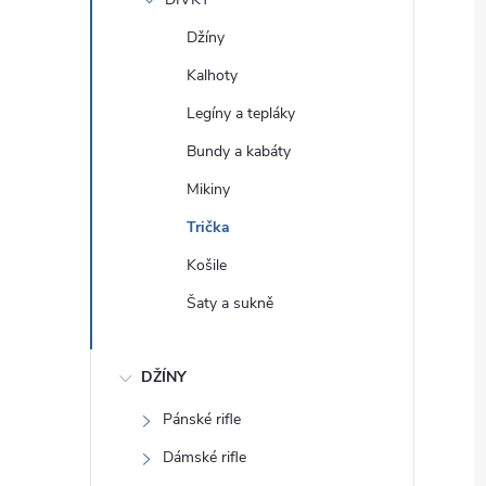
e
Džíny
l
Kalhoty
Legíny a tepláky
Bundy a kabáty
Mikiny
Trička
Košile
Šaty a sukně
DŽÍNY
Pánské rifle
Dámské rifle