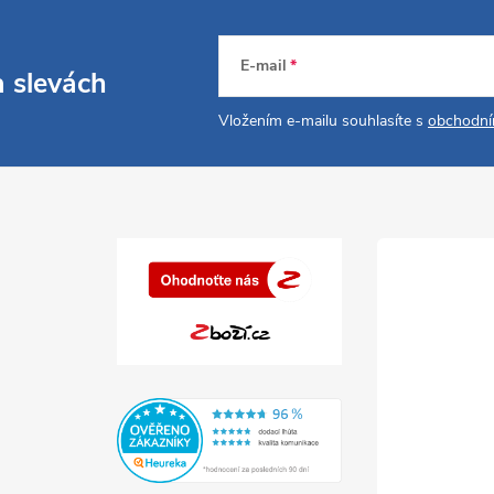
E-mail
a slevách
Vložením e-mailu souhlasíte s
obchodní