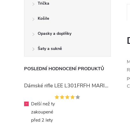
Trička
Košile
Opasky a doplňky
Šaty a sukně
M
POSLEDNÍ HODNOCENÍ PRODUKTŮ
R
p
Dámské rifle LEE L301FRFH MARION STRAIGHT RINSE
C
-
Delší než ty
zakoupené
před 2 lety