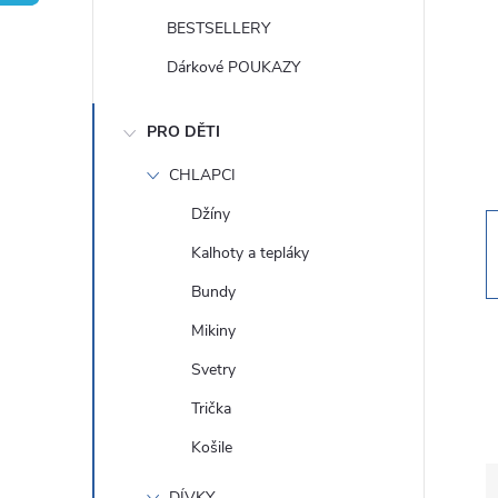
t
BESTSELLERY
r
Dárkové POUKAZY
a
PRO DĚTI
n
CHLAPCI
Džíny
n
Kalhoty a tepláky
í
Bundy
Mikiny
p
Svetry
a
Trička
Košile
n
DÍVKY