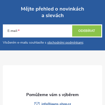
Mějte přehled o novinkách
a slevách
Z
á
E-mail
ODEBÍRAT
p
Vložením e-mailu souhlasíte s
obchodními podmínkami
.
a
t
í
info
@
jeans-shop.cz