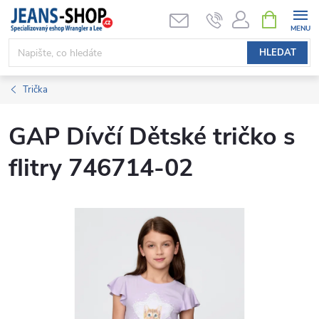
Přejít
NÁKUPNÍ
KOŠÍK
na
obsah
HLEDAT
Trička
GAP Dívčí Dětské tričko s
flitry 746714-02