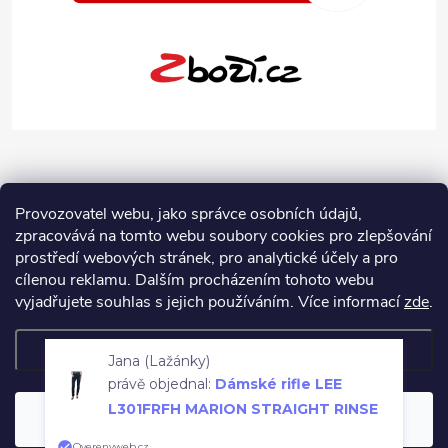
Provozovatel webu, jako správce osobních údajů,
zpracovává na tomto webu soubory cookies pro zlepšování
prostředí webových stránek, pro analytické účely a pro
cílenou reklamu. Dalším procházením tohoto webu
vyjadřujete souhlas s jejich používáním.
Více informací
zde
.
Nastavení
Jana (Lažánky)
Copyright 2026
Jeans-Shop.cz
. Všechna práva vyhrazena.
Upravit
právě objednal:
Dámské rifle LEE
nastavení cookies
L301FRFH MARION STRAIGHT RINSE
Souhlasím
Vytvořil Shoptet
Overenyweb.cz