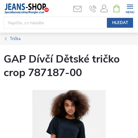
Přejít
NÁKUPNÍ
KOŠÍK
na
obsah
HLEDAT
Trička
GAP Dívčí Dětské tričko
crop 787187-00