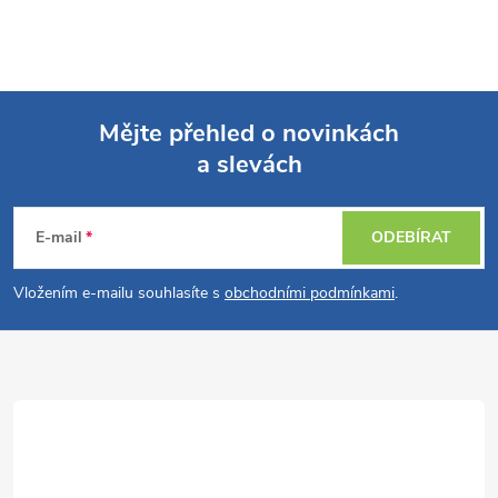
Mějte přehled o novinkách
a slevách
Z
á
E-mail
ODEBÍRAT
p
Vložením e-mailu souhlasíte s
obchodními podmínkami
.
a
t
í